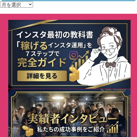
ア
ー
カ
イ
ブ