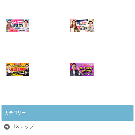
【正直に話しま
【初心者向け】イ
す】誰にも聞かれ
ンスタ投稿の作り
たくなかった、僕
方！Canvaなら30
のいちばん恥ずか
分でおしゃれに完
しい話
成
2024.04.30
2026.08.05
インスタ・グルメ
ハンドメイドのイ
アカウント2026年
ンスタ集客術！
版の稼ぎ方！案件
1200人→3.8万人
5種や撮影許可の
の作家に学ぶ7つ
取り方まで7万人
の実践法
フォロワーが徹底
2026.05.28
解説
2026.06.21
2026年インスタ料
インスタ在宅ワー
理アカウントで稼
クの怪しい勧誘の
ぐ最新戦略！26万
見分け方！詐欺に
カテゴリー
人の料理研究家が
かからず学ぶ方法
教える3つのポイ
2026.04.01
ント
Iステップ
2026.05.15