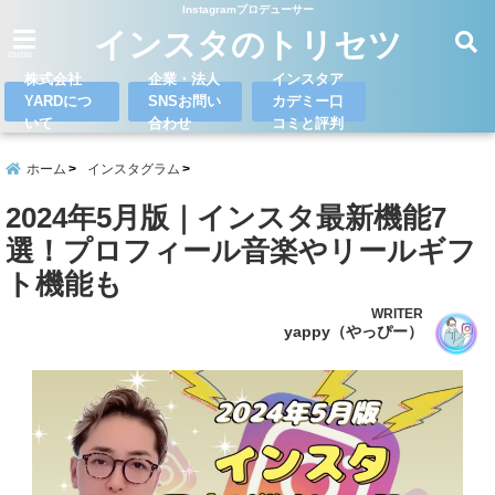
Instagramプロデューサー
インスタのトリセツ
menu
株式会社
企業・法人
インスタア
YARDにつ
SNSお問い
カデミー口
いて
合わせ
コミと評判
ホーム
インスタグラム
2024年5月版｜インスタ最新機能7
選！プロフィール音楽やリールギフ
ト機能も
WRITER
yappy（やっぴー）