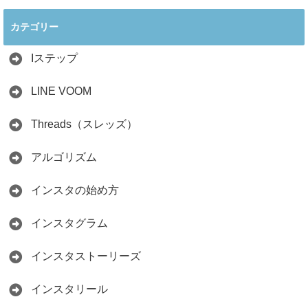
理アカウントで稼
クの怪しい勧誘の
ぐ最新戦略！26万
見分け方！詐欺に
カテゴリー
人の料理研究家が
かからず学ぶ方法
教える3つのポイ
2026.04.01
ント
Iステップ
2026.05.15
LINE VOOM
Threads（スレッズ）
アルゴリズム
インスタの始め方
インスタグラム
インスタストーリーズ
インスタリール