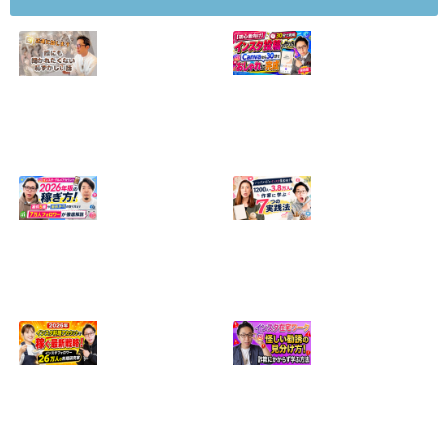
【正直に話しま
【初心者向け】イ
す】誰にも聞かれ
ンスタ投稿の作り
たくなかった、僕
方！Canvaなら30
のいちばん恥ずか
分でおしゃれに完
しい話
成
2024.04.30
2026.08.05
インスタ・グルメ
ハンドメイドのイ
アカウント2026年
ンスタ集客術！
版の稼ぎ方！案件
1200人→3.8万人
5種や撮影許可の
の作家に学ぶ7つ
取り方まで7万人
の実践法
フォロワーが徹底
2026.05.28
解説
2026.06.21
2026年インスタ料
インスタ在宅ワー