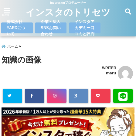
Instagramプロデューサー
インスタのトリセツ
menu
株式会社
企業・法人
インスタア
YARDにつ
SNSお問い
カデミー口
いて
合わせ
コミと評判
ホーム
知識の画像
WRITER
maru