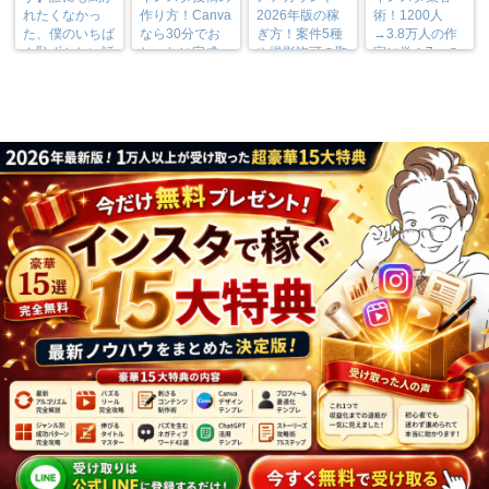
れたくなかっ
作り方！Canva
2026年版の稼
術！1200人
た、僕のいちば
なら30分でお
ぎ方！案件5種
→3.8万人の作
ん恥ずかしい話
しゃれに完成
や撮影許可の取
家に学ぶ7つの
り方まで7万人
実践法
フォロワーが徹
底解説