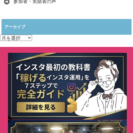
参加者・実績者の声
アーカイブ
ア
ー
カ
イ
ブ