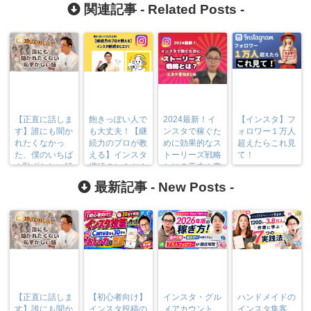
関連記事 -
Related Posts
-
【正直に話しま
飽きっぽい人で
2024最新！イ
【インスタ】フ
す】誰にも聞か
も大丈夫！【継
ンスタで稼ぐた
ォロワー１万人
れたくなかっ
続力のプロが教
めに効果的なス
超えたらこれ見
た、僕のいちば
える】インスタ
トーリーズ戦略
て！
ん恥ずかしい話
継続のヒミツ！
とは？工夫や裏
技まとめ
最新記事 -
New Posts
-
【正直に話しま
【初心者向け】
インスタ・グル
ハンドメイドの
す】誰にも聞か
インスタ投稿の
メアカウント
インスタ集客