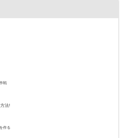
作戦
方法!
を作る