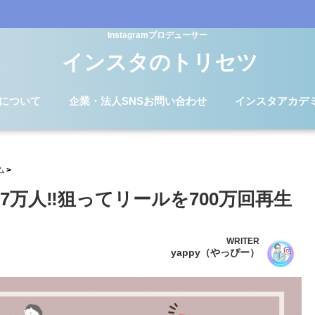
Instagramプロデューサー
インスタのトリセツ
Dについて
企業・法人SNSお問い合わせ
インスタアカデ
ム
万人‼︎狙ってリールを700万回再生
WRITER
yappy（やっぴー）