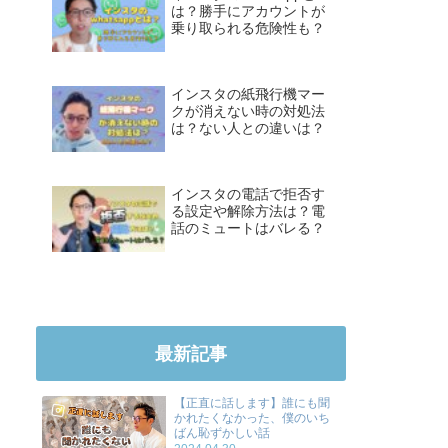
は？勝手にアカウントが
乗り取られる危険性も？
インスタの紙飛行機マー
クが消えない時の対処法
は？ない人との違いは？
インスタの電話で拒否す
る設定や解除方法は？電
話のミュートはバレる？
最新記事
【正直に話します】誰にも聞
かれたくなかった、僕のいち
ばん恥ずかしい話