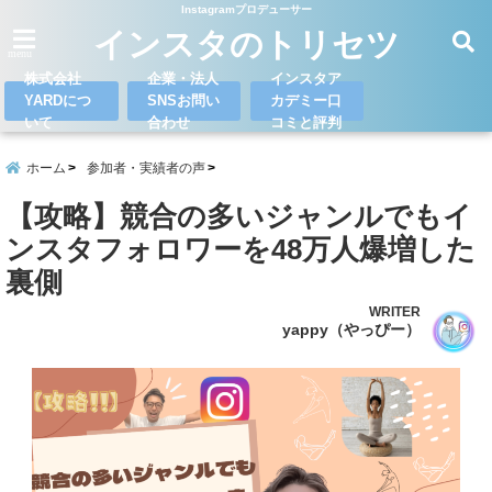
Instagramプロデューサー
インスタのトリセツ
menu
株式会社
企業・法人
インスタア
YARDにつ
SNSお問い
カデミー口
いて
合わせ
コミと評判
ホーム
参加者・実績者の声
【攻略】競合の多いジャンルでもイ
ンスタフォロワーを48万人爆増した
裏側
WRITER
yappy（やっぴー）