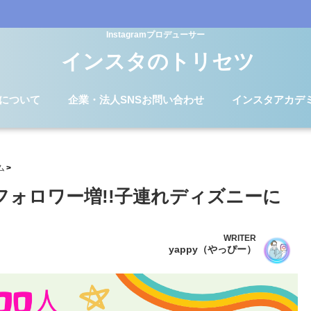
Instagramプロデューサー
インスタのトリセツ
Dについて
企業・法人SNSお問い合わせ
インスタアカデ
ム
人フォロワー増!!子連れディズニーに
WRITER
yappy（やっぴー）