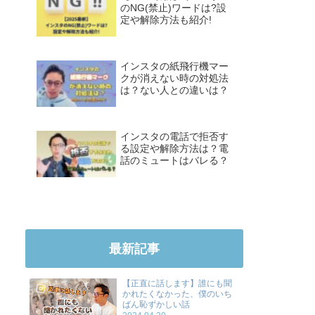
のNG(禁止)ワードは?設
定や解除方法も紹介!
インスタの紙飛行機マー
クが消えない時の対処法
は？ない人との違いは？
インスタの電話で拒否す
る設定や解除方法は？電
話のミュートはバレる？
最新記事
【正直に話します】誰にも聞
かれたくなかった、僕のいち
ばん恥ずかしい話