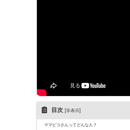
目次
[
]
非表示
ママピコさんってどんな人？