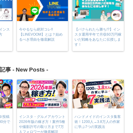
のインス
今やるなら絶対コレ!!
【パクられたら勝ち!?】イン
方
【LINEVOOM】とは？始め
スタ運用半年で月収60万円稼
るべき理由を徹底解説
いだ戦略をあなたに伝授しま
す！
記事 -
New Posts
-
タ投稿
インスタ・グルメアカウント
ハンドメイドのインスタ集客
30分で
2026年版の稼ぎ方！案件5種
術！1200人→3.8万人の作家
や撮影許可の取り方まで7万
に学ぶ7つの実践法
人フォロワーが徹底解説