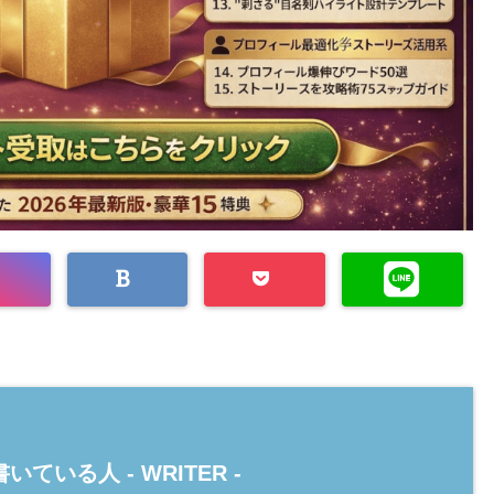
いている人 -
WRITER
-