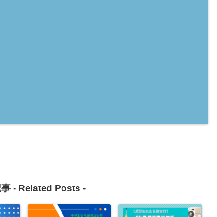
事 -
Related Posts
-