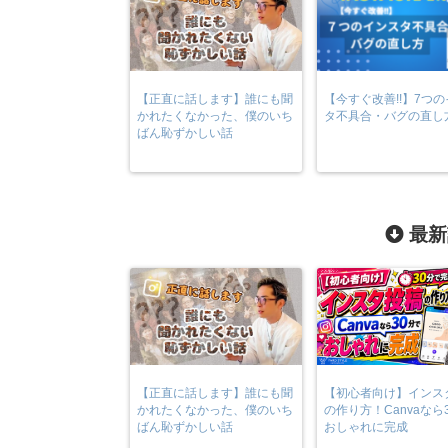
【正直に話します】誰にも聞
【今すぐ改善!!】7つ
かれたくなかった、僕のいち
タ不具合・バグの直し
ばん恥ずかしい話
最新
【正直に話します】誰にも聞
【初心者向け】インス
かれたくなかった、僕のいち
の作り方！Canvaなら
ばん恥ずかしい話
おしゃれに完成