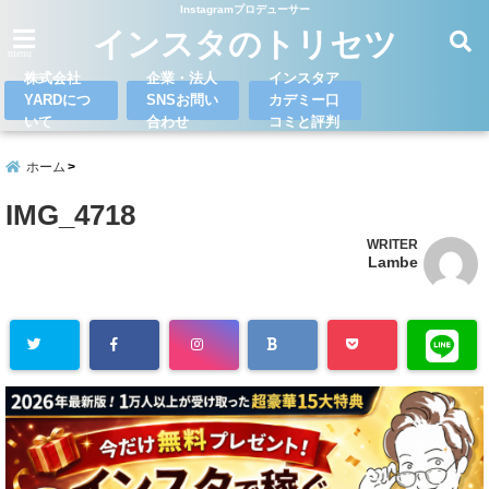
Instagramプロデューサー
インスタのトリセツ
menu
株式会社
企業・法人
インスタア
YARDにつ
SNSお問い
カデミー口
いて
合わせ
コミと評判
ホーム
IMG_4718
WRITER
Lambe