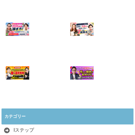
【正直に話しま
【初心者向け】イ
す】誰にも聞かれ
ンスタ投稿の作り
たくなかった、僕
方！Canvaなら30
のいちばん恥ずか
分でおしゃれに完
しい話
成
2024.04.30
2026.08.05
インスタ・グルメ
ハンドメイドのイ
アカウント2026年
ンスタ集客術！
版の稼ぎ方！案件
1200人→3.8万人
5種や撮影許可の
の作家に学ぶ7つ
取り方まで7万人
の実践法
フォロワーが徹底
2026.05.28
解説
2026.06.21
2026年インスタ料
インスタ在宅ワー
理アカウントで稼
クの怪しい勧誘の
ぐ最新戦略！26万
見分け方！詐欺に
カテゴリー
人の料理研究家が
かからず学ぶ方法
教える3つのポイ
2026.04.01
ント
Iステップ
2026.05.15