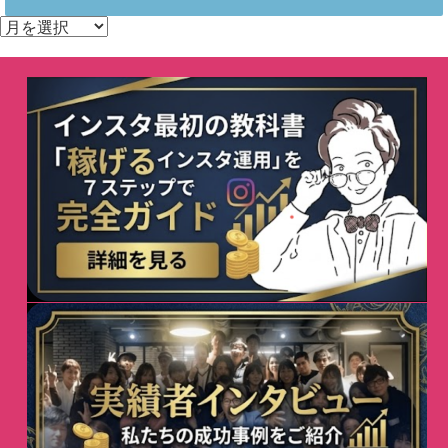
ア
ー
カ
イ
ブ