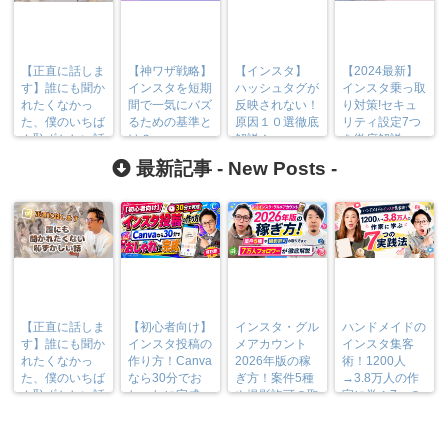
【正直に話しま
【神ワザ戦略】
【インスタ】
【2024最新】
す】誰にも聞か
インスタを短期
ハッシュタグが
インスタ乗っ取
れたくなかっ
間で一気にバズ
反映されない！
り対策!セキュ
た、僕のいちば
るための基準と
原因１０選徹底
リティ設定7つ
ん恥ずかしい話
は？
解説！
を徹底解説
最新記事 -
New Posts
-
【正直に話しま
【初心者向け】
インスタ・グル
ハンドメイドの
す】誰にも聞か
インスタ投稿の
メアカウント
インスタ集客
れたくなかっ
作り方！Canva
2026年版の稼
術！1200人
た、僕のいちば
なら30分でお
ぎ方！案件5種
→3.8万人の作
ん恥ずかしい話
しゃれに完成
や撮影許可の取
家に学ぶ7つの
り方まで7万人
実践法
フォロワーが徹
底解説