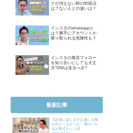
クが消えない時の対処法
は？ない人との違いは？
インスタのwhatsappと
は？勝手にアカウントが
乗り取られる危険性も？
インスタの無言フォロー
を知り合いにしても大丈
夫?DMは送るべき?
最新記事
【正直に話します】誰にも聞
かれたくなかった、僕のいち
ばん恥ずかしい話