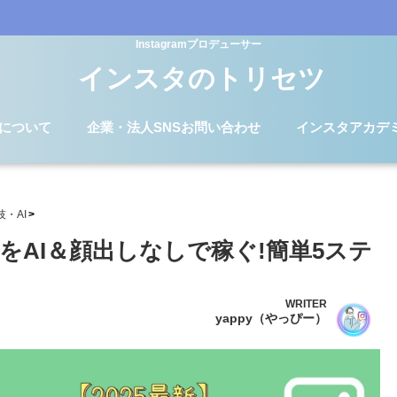
Instagramプロデューサー
インスタのトリセツ
Dについて
企業・法人SNSお問い合わせ
インスタアカデ
・AI
業をAI＆顔出しなしで稼ぐ!簡単5ステ
WRITER
yappy（やっぴー）