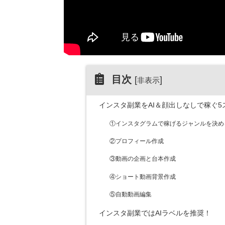
目次
[
]
非表示
インスタ副業をAI＆顔出しなしで稼ぐ5
①インスタグラムで稼げるジャンルを決め
②プロフィール作成
③動画の企画と台本作成
④ショート動画背景作成
⑤自動動画編集
インスタ副業ではAIラベルを推奨！