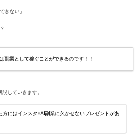
できない」
？
Iは副業として稼ぐことができる
のです！！
解説していきます。
た方には
インスタ×AI副業に欠かせないプレゼントがあ