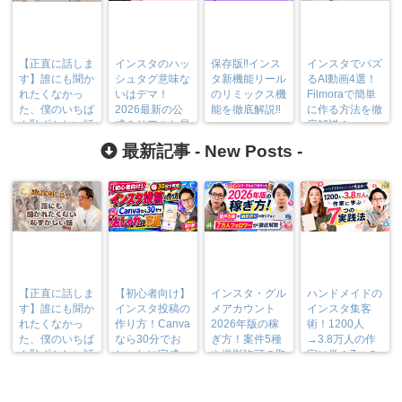
【正直に話しま
インスタのハッ
保存版‼︎インス
インスタでバズ
す】誰にも聞か
シュタグ意味な
タ新機能リール
るAI動画4選！
れたくなかっ
いはデマ！
のリミックス機
Filmoraで簡単
た、僕のいちば
2026最新の公
能を徹底解説‼︎
に作る方法を徹
ん恥ずかしい話
式＆リアルな最
底解説！
適数はこれ！
最新記事 -
New Posts
-
【正直に話しま
【初心者向け】
インスタ・グル
ハンドメイドの
す】誰にも聞か
インスタ投稿の
メアカウント
インスタ集客
れたくなかっ
作り方！Canva
2026年版の稼
術！1200人
た、僕のいちば
なら30分でお
ぎ方！案件5種
→3.8万人の作
ん恥ずかしい話
しゃれに完成
や撮影許可の取
家に学ぶ7つの
り方まで7万人
実践法
フォロワーが徹
底解説