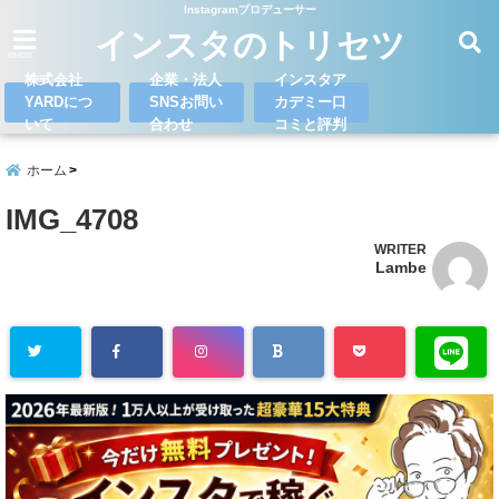
Instagramプロデューサー
インスタのトリセツ
menu
株式会社
企業・法人
インスタア
YARDにつ
SNSお問い
カデミー口
いて
合わせ
コミと評判
ホーム
IMG_4708
WRITER
Lambe