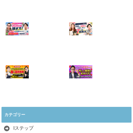
【正直に話しま
【初心者向け】イ
す】誰にも聞かれ
ンスタ投稿の作り
たくなかった、僕
方！Canvaなら30
のいちばん恥ずか
分でおしゃれに完
しい話
成
2024.04.30
2026.08.05
インスタ・グルメ
ハンドメイドのイ
アカウント2026年
ンスタ集客術！
版の稼ぎ方！案件
1200人→3.8万人
5種や撮影許可の
の作家に学ぶ7つ
取り方まで7万人
の実践法
フォロワーが徹底
2026.05.28
解説
2026.06.21
2026年インスタ料
インスタ在宅ワー
理アカウントで稼
クの怪しい勧誘の
ぐ最新戦略！26万
見分け方！詐欺に
カテゴリー
人の料理研究家が
かからず学ぶ方法
教える3つのポイ
2026.04.01
ント
Iステップ
2026.05.15