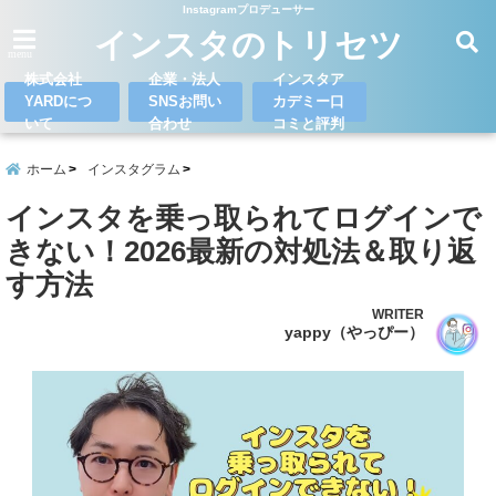
Instagramプロデューサー
インスタのトリセツ
menu
株式会社
企業・法人
インスタア
YARDにつ
SNSお問い
カデミー口
いて
合わせ
コミと評判
ホーム
インスタグラム
インスタを乗っ取られてログインで
きない！2026最新の対処法＆取り返
す方法
WRITER
yappy（やっぴー）