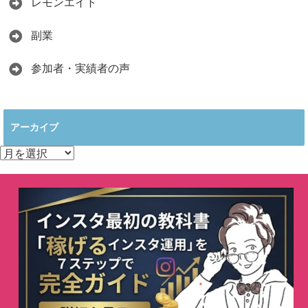
レモンエイト
副業
参加者・実績者の声
アーカイブ
ア
ー
カ
イ
ブ