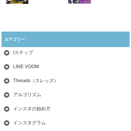
取り方まで7万人
の実践法
フォロワーが徹底
2026.05.28
解説
2026.06.21
2026年インスタ料
インスタ在宅ワー
理アカウントで稼
クの怪しい勧誘の
ぐ最新戦略！26万
見分け方！詐欺に
カテゴリー
人の料理研究家が
かからず学ぶ方法
教える3つのポイ
2026.04.01
ント
Iステップ
2026.05.15
LINE VOOM
Threads（スレッズ）
アルゴリズム
インスタの始め方
インスタグラム