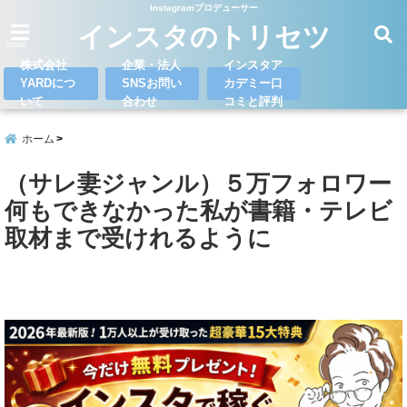
Instagramプロデューサー
インスタのトリセツ
menu
株式会社
企業・法人
インスタア
YARDにつ
SNSお問い
カデミー口
いて
合わせ
コミと評判
ホーム
（サレ妻ジャンル）５万フォロワー
何もできなかった私が書籍・テレビ
取材まで受けれるように