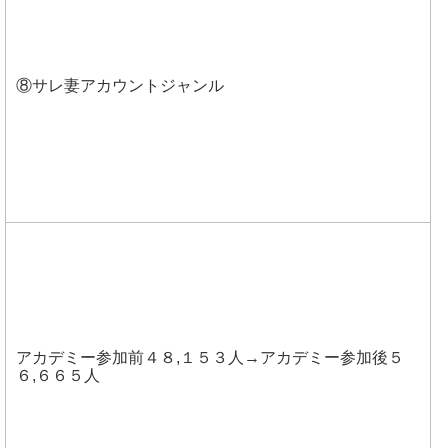
⑧サレ妻アカウントジャンル
アカデミー参加前４８,１５３人→アカデミー参加後５
６,６６５人