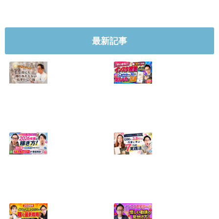
最新記事
【正直に話しま
【初心者向け】イ
す】誰にも聞かれ
ンスタ投稿の作り
たくなかった、僕
方！Canvaなら30
のいちばん恥ずか
分でおしゃれに完
しい話
成
2024.04.30
2026.08.05
インスタ・グルメ
ハンドメイドのイ
アカウント2026年
ンスタ集客術！
版の稼ぎ方！案件
1200人→3.8万人
5種や撮影許可の
の作家に学ぶ7つ