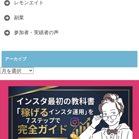
レモンエイト
副業
参加者・実績者の声
アーカイブ
ア
ー
カ
イ
ブ