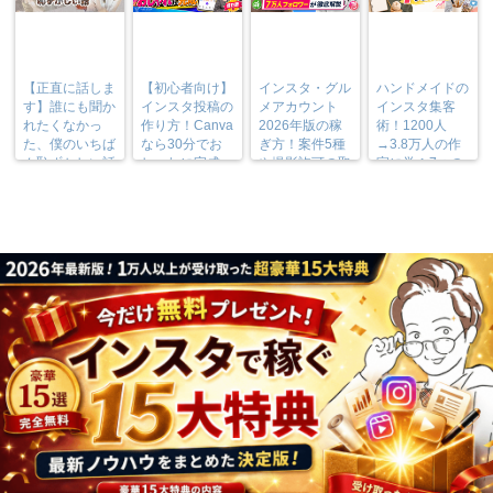
【正直に話しま
【初心者向け】
インスタ・グル
ハンドメイドの
す】誰にも聞か
インスタ投稿の
メアカウント
インスタ集客
れたくなかっ
作り方！Canva
2026年版の稼
術！1200人
た、僕のいちば
なら30分でお
ぎ方！案件5種
→3.8万人の作
ん恥ずかしい話
しゃれに完成
や撮影許可の取
家に学ぶ7つの
り方まで7万人
実践法
フォロワーが徹
底解説