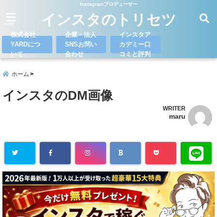
Instagramプロデューサー
インスタのトリセツ
menu
株式会社
企業・法人
インスタア
YARDにつ
SNSお問い
カデミー口
いて
合わせ
コミと評判
ホーム
インスタのDM画像
WRITER
maru