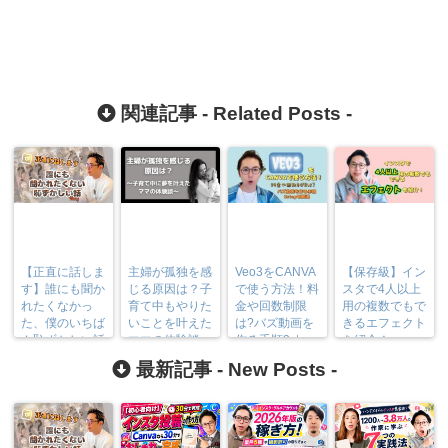
関連記事 -
Related Posts
-
【正直に話しま
主婦が孤独を感
Veo3をCANVA
【保存級】イン
す】誰にも聞か
じる原因は？子
で使う方法！料
スタで4人以上
れたくなかっ
育て中もやりた
金や回数制限
用の複数でもで
た、僕のいちば
いことを叶えた
は?バズ動画を
きるエフェクト
ん恥ずかしい話
ママの体験談
作る手順3step
を紹介！
を解説
最新記事 -
New Posts
-