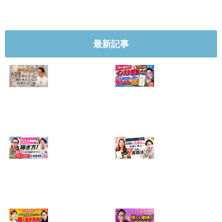
最新記事
【正直に話しま
【初心者向け】イ
す】誰にも聞かれ
ンスタ投稿の作り
たくなかった、僕
方！Canvaなら30
のいちばん恥ずか
分でおしゃれに完
しい話
成
2024.04.30
2026.08.05
インスタ・グルメ
ハンドメイドのイ
アカウント2026年
ンスタ集客術！
版の稼ぎ方！案件
1200人→3.8万人
5種や撮影許可の
の作家に学ぶ7つ