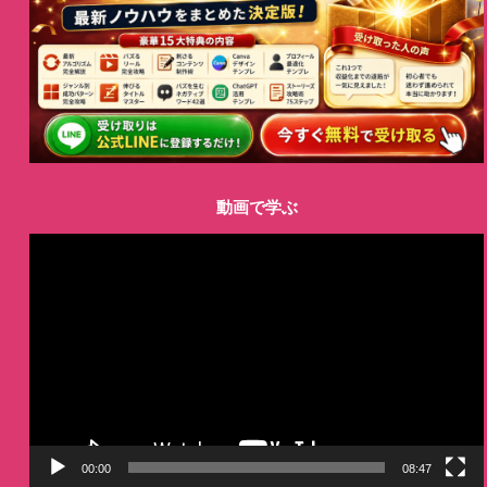
動画で学ぶ
動
画
プ
レ
ー
ヤ
ー
00:00
08:47