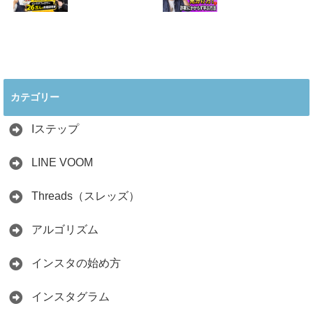
取り方まで7万人
の実践法
フォロワーが徹底
2026.05.28
解説
2026.06.21
2026年インスタ料
インスタ在宅ワー
理アカウントで稼
クの怪しい勧誘の
ぐ最新戦略！26万
見分け方！詐欺に
カテゴリー
人の料理研究家が
かからず学ぶ方法
教える3つのポイ
2026.04.01
ント
Iステップ
2026.05.15
LINE VOOM
Threads（スレッズ）
アルゴリズム
インスタの始め方
インスタグラム