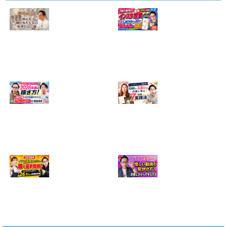
【正直に話しま
【初心者向け】イ
す】誰にも聞かれ
ンスタ投稿の作り
たくなかった、僕
方！Canvaなら30
のいちばん恥ずか
分でおしゃれに完
しい話
成
2024.04.30
2026.08.05
インスタ・グルメ
ハンドメイドのイ
アカウント2026年
ンスタ集客術！
版の稼ぎ方！案件
1200人→3.8万人
5種や撮影許可の
の作家に学ぶ7つ
取り方まで7万人
の実践法
フォロワーが徹底
2026.05.28
解説
2026.06.21
2026年インスタ料
インスタ在宅ワー
理アカウントで稼
クの怪しい勧誘の