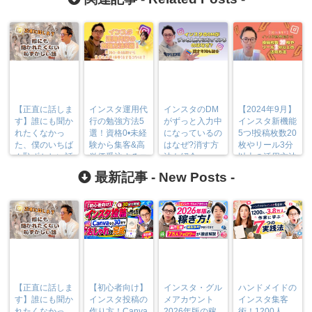
【正直に話しま
インスタ運用代
インスタのDM
【2024年9月】
す】誰にも聞か
行の勉強方法5
がずっと入力中
インスタ新機能
れたくなかっ
選！資格0•未経
になっているの
5つ!投稿枚数20
た、僕のいちば
験から集客&高
はなぜ?消す方
枚やリール3分
ん恥ずかしい話
単価受注するコ
法も紹介
以上の活用方法
ツは？
最新記事 -
New Posts
-
【正直に話しま
【初心者向け】
インスタ・グル
ハンドメイドの
す】誰にも聞か
インスタ投稿の
メアカウント
インスタ集客
れたくなかっ
作り方！Canva
2026年版の稼
術！1200人