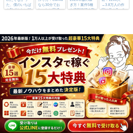
た、僕のいちば
なら30分でお
ぎ方！案件5種
→3.8万人の作
ん恥ずかしい話
しゃれに完成
や撮影許可の取
家に学ぶ7つの
り方まで7万人
実践法
フォロワーが徹
底解説