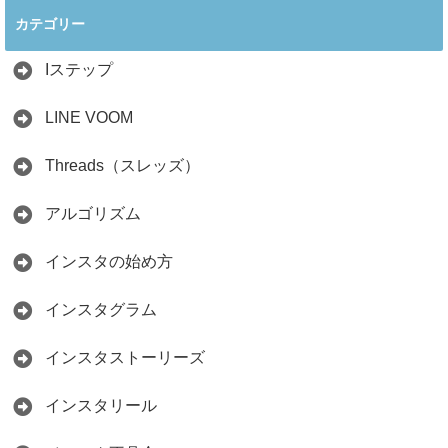
ぐ最新戦略！26万
見分け方！詐欺に
カテゴリー
人の料理研究家が
かからず学ぶ方法
教える3つのポイ
2026.04.01
ント
Iステップ
2026.05.15
LINE VOOM
Threads（スレッズ）
アルゴリズム
インスタの始め方
インスタグラム
インスタストーリーズ
インスタリール