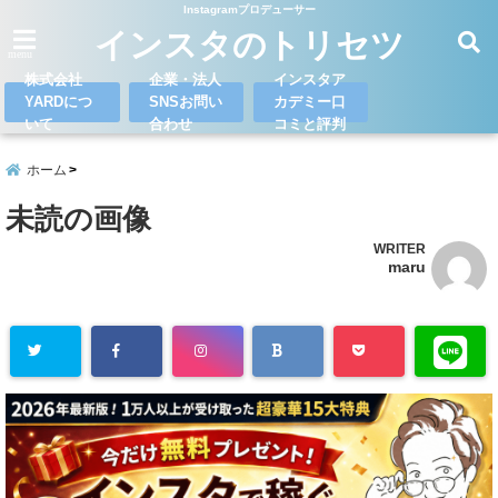
Instagramプロデューサー
インスタのトリセツ
menu
株式会社
企業・法人
インスタア
YARDにつ
SNSお問い
カデミー口
いて
合わせ
コミと評判
ホーム
未読の画像
WRITER
maru