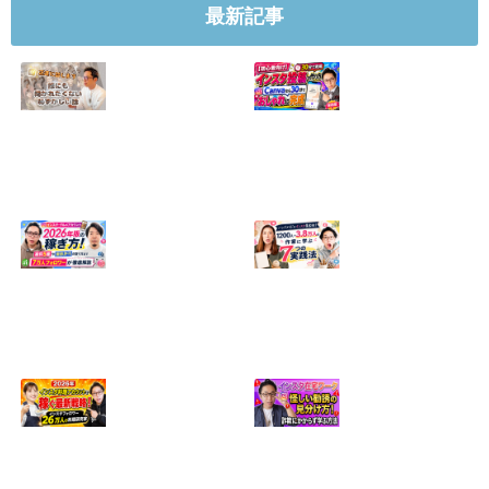
最新記事
【正直に話しま
【初心者向け】イ
す】誰にも聞かれ
ンスタ投稿の作り
たくなかった、僕
方！Canvaなら30
のいちばん恥ずか
分でおしゃれに完
しい話
成
2024.04.30
2026.08.05
インスタ・グルメ
ハンドメイドのイ
アカウント2026年
ンスタ集客術！
版の稼ぎ方！案件
1200人→3.8万人
5種や撮影許可の
の作家に学ぶ7つ
取り方まで7万人
の実践法
フォロワーが徹底
2026.05.28
解説
2026.06.21