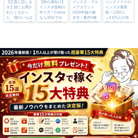
【正直に話しま
【初心者向け】
インスタ・グル
ハンドメイドの
す】誰にも聞か
インスタ投稿の
メアカウント
インスタ集客
れたくなかっ
作り方！Canva
2026年版の稼
術！1200人
た、僕のいちば
なら30分でお
ぎ方！案件5種
→3.8万人の作
ん恥ずかしい話
しゃれに完成
や撮影許可の取
家に学ぶ7つの
り方まで7万人
実践法
フォロワーが徹
底解説