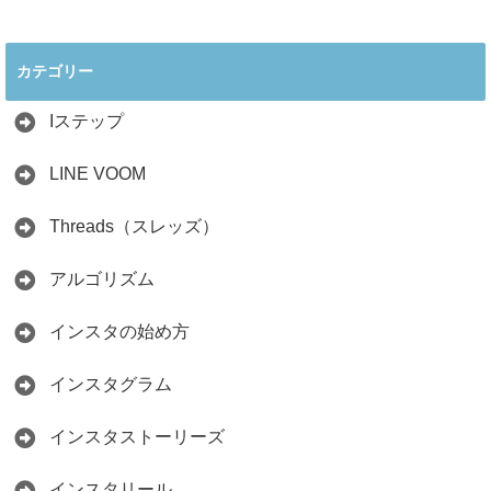
2026年インスタ料
インスタ在宅ワー
理アカウントで稼
クの怪しい勧誘の
ぐ最新戦略！26万
見分け方！詐欺に
カテゴリー
人の料理研究家が
かからず学ぶ方法
教える3つのポイ
2026.04.01
ント
Iステップ
2026.05.15
LINE VOOM
Threads（スレッズ）
アルゴリズム
インスタの始め方
インスタグラム
インスタストーリーズ
インスタリール