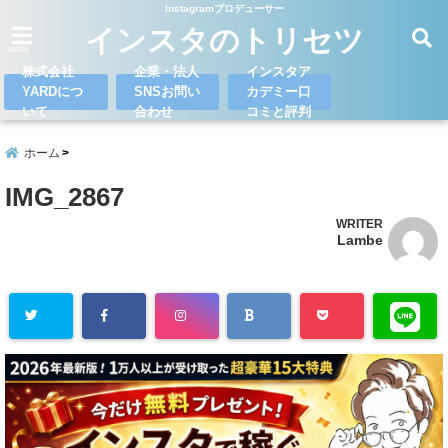
Instagramプロデューサー
インスタのトリセツ
menu
株式会社
企業・法人
インスタア
YARDにつ
SNSお問い
カデミー口
いて
合わせ
コミと評判
ホーム
IMG_2867
WRITER
Lambe