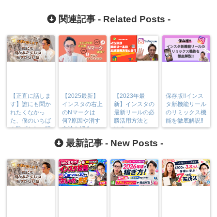
関連記事 -
Related Posts
-
【正直に話しま
【2025最新】
【2023年最
保存版‼︎インス
す】誰にも聞か
インスタの右上
新】インスタの
タ新機能リール
れたくなかっ
のNマークは
最新リールの必
のリミックス機
た、僕のいちば
何?原因や消す
勝活用方法と
能を徹底解説‼︎
ん恥ずかしい話
方法を紹介
は？
最新記事 -
New Posts
-