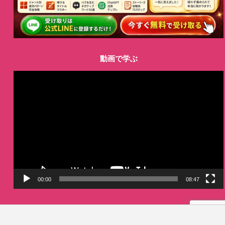
動画で学ぶ
動
画
プ
レ
ー
ヤ
ー
00:00
08:47
LINE