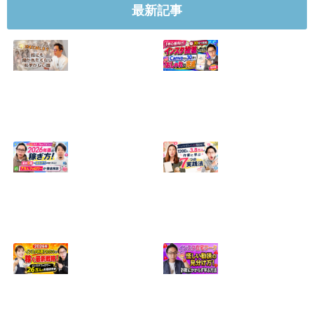
最新記事
【正直に話しま
【初心者向け】イ
す】誰にも聞かれ
ンスタ投稿の作り
たくなかった、僕
方！Canvaなら30
のいちばん恥ずか
分でおしゃれに完
しい話
成
2024.04.30
2026.08.05
インスタ・グルメ
ハンドメイドのイ
アカウント2026年
ンスタ集客術！
版の稼ぎ方！案件
1200人→3.8万人
5種や撮影許可の
の作家に学ぶ7つ
取り方まで7万人
の実践法
フォロワーが徹底
2026.05.28
解説
2026.06.21