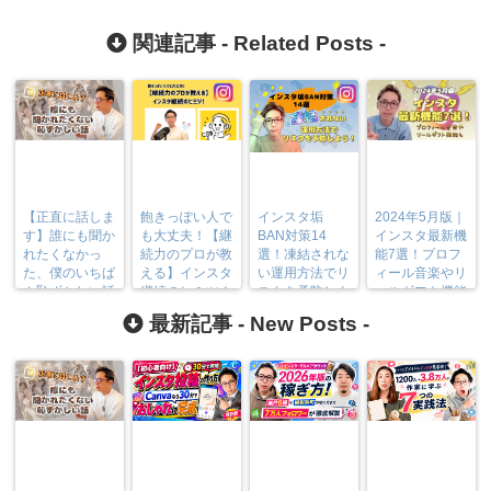
関連記事 -
Related Posts
-
【正直に話しま
飽きっぽい人で
インスタ垢
2024年5月版｜
す】誰にも聞か
も大丈夫！【継
BAN対策14
インスタ最新機
れたくなかっ
続力のプロが教
選！凍結されな
能7選！プロフ
た、僕のいちば
える】インスタ
い運用方法でリ
ィール音楽やリ
ん恥ずかしい話
継続のヒミツ！
スクを予防しよ
ールギフト機能
う！
も
最新記事 -
New Posts
-