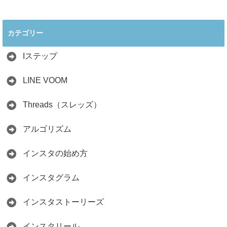
2026年インスタ料
インスタ在宅ワー
理アカウントで稼
クの怪しい勧誘の
ぐ最新戦略！26万
見分け方！詐欺に
カテゴリー
人の料理研究家が
かからず学ぶ方法
教える3つのポイ
2026.04.01
ント
Iステップ
2026.05.15
LINE VOOM
Threads（スレッズ）
アルゴリズム
インスタの始め方
インスタグラム
インスタストーリーズ
インスタリール