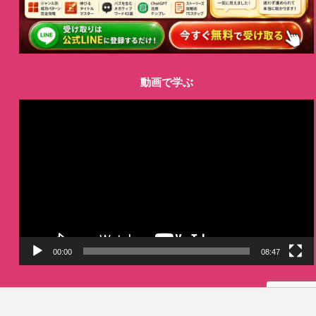
動画で学ぶ
動
画
プ
レ
ー
ヤ
ー
00:00
08:47
LINE