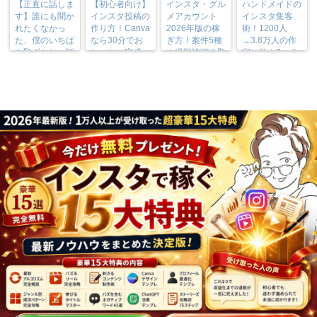
【正直に話しま
【初心者向け】
インスタ・グル
ハンドメイドの
す】誰にも聞か
インスタ投稿の
メアカウント
インスタ集客
れたくなかっ
作り方！Canva
2026年版の稼
術！1200人
た、僕のいちば
なら30分でお
ぎ方！案件5種
→3.8万人の作
ん恥ずかしい話
しゃれに完成
や撮影許可の取
家に学ぶ7つの
り方まで7万人
実践法
フォロワーが徹
底解説