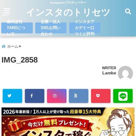
Instagramプロデューサー
インスタのトリセツ
menu
株式会社
企業・法人
インスタア
YARDにつ
SNSお問い
カデミー口
いて
合わせ
コミと評判
ホーム
IMG_2858
WRITER
Lambe