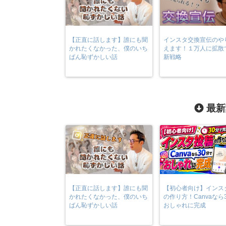
【正直に話します】誰にも聞
インスタ交換宣伝のや
かれたくなかった、僕のいち
えます！１万人に拡散
ばん恥ずかしい話
新戦略
最新
【正直に話します】誰にも聞
【初心者向け】インス
かれたくなかった、僕のいち
の作り方！Canvaなら
ばん恥ずかしい話
おしゃれに完成