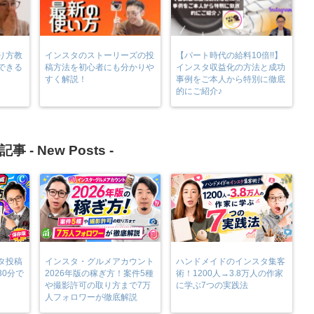
り方教
インスタのストーリーズの投
【パート時代の給料10倍!!】
できる
稿方法を初心者にも分かりや
インスタ収益化の方法と成功
すく解説！
事例をご本人から特別に徹底
的にご紹介♪
記事 -
New Posts
-
タ投稿
インスタ・グルメアカウント
ハンドメイドのインスタ集客
30分で
2026年版の稼ぎ方！案件5種
術！1200人→3.8万人の作家
や撮影許可の取り方まで7万
に学ぶ7つの実践法
人フォロワーが徹底解説