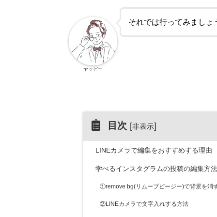
それでは行ってみましょ
ヤッピー
目次
[
]
非表示
LINEカメラで編集をおすすめする理由
学べるインスタグラムの投稿の編集方
①remove bg(リムーブビージー)で背景を消
②LINEカメラで文字入れする方法