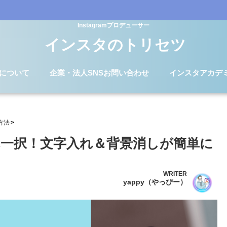
Instagramプロデューサー
インスタのトリセツ
Dについて
企業・法人SNSお問い合わせ
インスタアカデ
方法
一択！文字入れ＆背景消しが簡単に
WRITER
yappy（やっぴー）