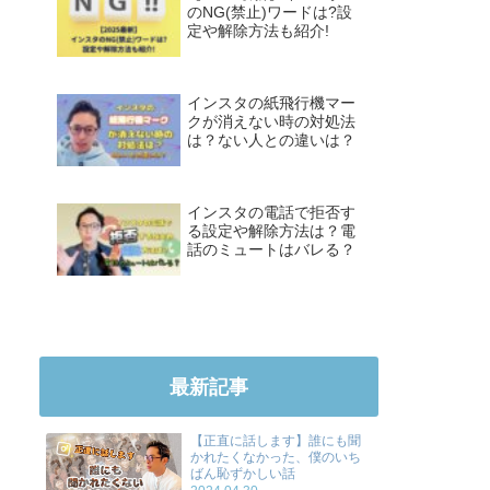
のNG(禁止)ワードは?設
定や解除方法も紹介!
インスタの紙飛行機マー
クが消えない時の対処法
は？ない人との違いは？
インスタの電話で拒否す
る設定や解除方法は？電
話のミュートはバレる？
最新記事
【正直に話します】誰にも聞
かれたくなかった、僕のいち
ばん恥ずかしい話