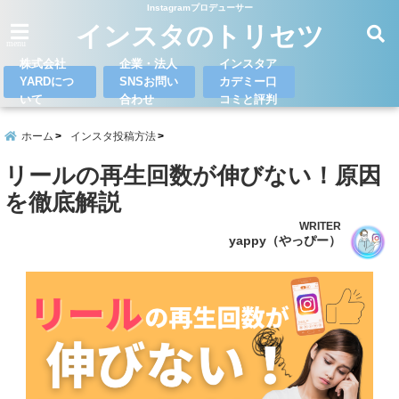
Instagramプロデューサー
インスタのトリセツ
menu
株式会社
企業・法人
インスタア
YARDにつ
SNSお問い
カデミー口
いて
合わせ
コミと評判
ホーム
インスタ投稿方法
リールの再生回数が伸びない！原因
を徹底解説
WRITER
yappy（やっぴー）