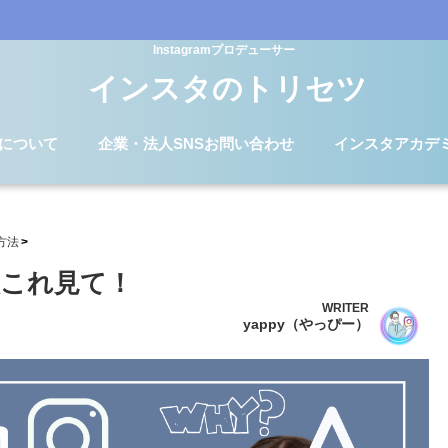
Instagramプロデューサー
インスタのトリセツ
Dについて
企業・法人SNSお問い合わせ
インスタアカデ
方法
これ見て！
WRITER
yappy（やっぴー）