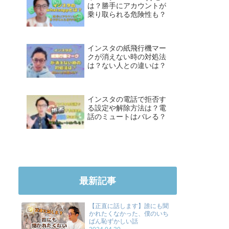
は？勝手にアカウントが
乗り取られる危険性も？
インスタの紙飛行機マー
クが消えない時の対処法
は？ない人との違いは？
インスタの電話で拒否す
る設定や解除方法は？電
話のミュートはバレる？
最新記事
【正直に話します】誰にも聞
かれたくなかった、僕のいち
ばん恥ずかしい話