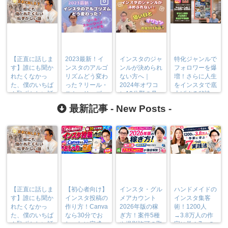
【正直に話しま
2023最新！イ
インスタのジャ
特化ジャンルで
す】誰にも聞か
ンスタのアルゴ
ンルが決められ
フォロワーを爆
れたくなかっ
リズムどう変わ
ない方へ｜
増！さらに人生
た、僕のいちば
った？リール・
2024年オワコ
をインスタで底
ん恥ずかしい話
ストーリーズ・
ン10分野の見
上げする秘訣
フィードも
分け方
最新記事 -
New Posts
-
【正直に話しま
【初心者向け】
インスタ・グル
ハンドメイドの
す】誰にも聞か
インスタ投稿の
メアカウント
インスタ集客
れたくなかっ
作り方！Canva
2026年版の稼
術！1200人
た、僕のいちば
なら30分でお
ぎ方！案件5種
→3.8万人の作
ん恥ずかしい話
しゃれに完成
や撮影許可の取
家に学ぶ7つの