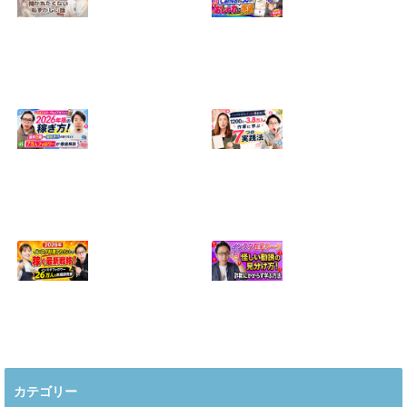
【正直に話しま
【初心者向け】イ
す】誰にも聞かれ
ンスタ投稿の作り
たくなかった、僕
方！Canvaなら30
のいちばん恥ずか
分でおしゃれに完
しい話
成
2024.04.30
2026.08.05
インスタ・グルメ
ハンドメイドのイ
アカウント2026年
ンスタ集客術！
版の稼ぎ方！案件
1200人→3.8万人
5種や撮影許可の
の作家に学ぶ7つ
取り方まで7万人
の実践法
フォロワーが徹底
2026.05.28
解説
2026.06.21
2026年インスタ料
インスタ在宅ワー
理アカウントで稼
クの怪しい勧誘の
ぐ最新戦略！26万
見分け方！詐欺に
カテゴリー
人の料理研究家が
かからず学ぶ方法
教える3つのポイ
2026.04.01