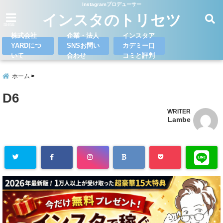
Instagramプロデューサー
インスタのトリセツ
menu
株式会社
企業・法人
インスタア
YARDにつ
SNSお問い
カデミー口
いて
合わせ
コミと評判
ホーム
D6
WRITER
Lambe