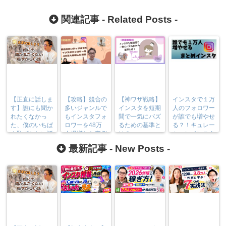
関連記事 -
Related Posts
-
【正直に話しま
【攻略】競合の
【神ワザ戦略】
インスタで１万
す】誰にも聞か
多いジャンルで
インスタを短期
人のフォロワー
れたくなかっ
もインスタフォ
間で一気にバズ
が誰でも増やせ
た、僕のいちば
ロワーを48万
るための基準と
る？！キュレー
ん恥ずかしい話
人爆増した裏側
は？
ションインスタ
とは？
最新記事 -
New Posts
-