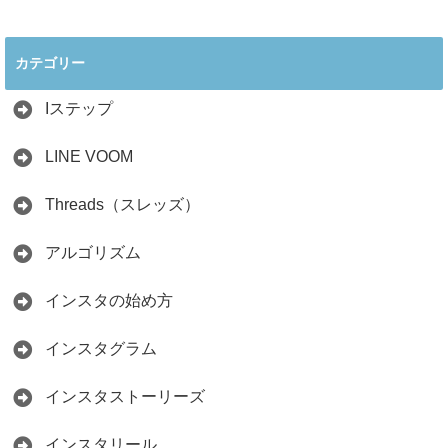
2026年インスタ料
インスタ在宅ワー
理アカウントで稼
クの怪しい勧誘の
ぐ最新戦略！26万
見分け方！詐欺に
カテゴリー
人の料理研究家が
かからず学ぶ方法
教える3つのポイ
2026.04.01
ント
Iステップ
2026.05.15
LINE VOOM
Threads（スレッズ）
アルゴリズム
インスタの始め方
インスタグラム
インスタストーリーズ
インスタリール