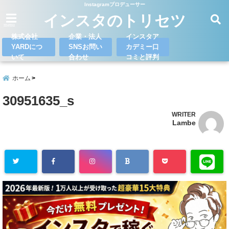
Instagramプロデューサー
インスタのトリセツ
menu
株式会社
企業・法人
インスタア
YARDにつ
SNSお問い
カデミー口
いて
合わせ
コミと評判
ホーム
30951635_s
WRITER
Lambe