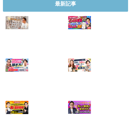
最新記事
【正直に話しま
【初心者向け】イ
す】誰にも聞かれ
ンスタ投稿の作り
たくなかった、僕
方！Canvaなら30
のいちばん恥ずか
分でおしゃれに完
しい話
成
2024.04.30
2026.08.05
インスタ・グルメ
ハンドメイドのイ
アカウント2026年
ンスタ集客術！
版の稼ぎ方！案件
1200人→3.8万人
5種や撮影許可の
の作家に学ぶ7つ
取り方まで7万人
の実践法
フォロワーが徹底
2026.05.28
解説
2026.06.21