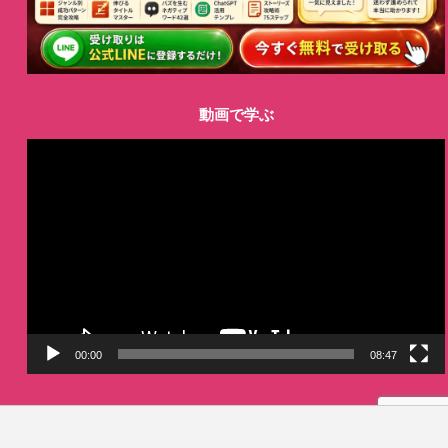
動画で学ぶ
動
画
プ
レ
ー
ヤ
ー
00:00
08:47
LINE