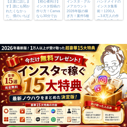
【正直に話しま
【初心者向け】
インスタ・グル
ハンドメイドの
す】誰にも聞か
インスタ投稿の
メアカウント
インスタ集客
れたくなかっ
作り方！Canva
2026年版の稼
術！1200人
た、僕のいちば
なら30分でお
ぎ方！案件5種
→3.8万人の作
ん恥ずかしい話
しゃれに完成
や撮影許可の取
家に学ぶ7つの
り方まで7万人
実践法
フォロワーが徹
底解説