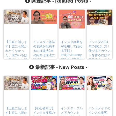
関連記事 -
Related Posts
-
【正直に話しま
インスタに雑誌
インスタ副業を
インスタ2024
す】誰にも聞か
の表紙を投稿す
AI活用して始め
年の伸ばし方！
れたくなかっ
るのは違法?本
る手順！
伸びるアカウン
InsightJourney
た、僕のいちば
の紹介は違法に
トを作るには？
のペルソナ出力
ん恥ずかしい話
該当?
収益化のコツも
方法も
紹介
最新記事 -
New Posts
-
【正直に話しま
【初心者向け】
インスタ・グル
ハンドメイドの
す】誰にも聞か
インスタ投稿の
メアカウント
インスタ集客