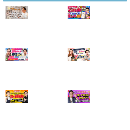
【正直に話しま
【初心者向け】イ
す】誰にも聞かれ
ンスタ投稿の作り
たくなかった、僕
方！Canvaなら30
のいちばん恥ずか
分でおしゃれに完
しい話
成
2024.04.30
2026.08.05
インスタ・グルメ
ハンドメイドのイ
アカウント2026年
ンスタ集客術！
版の稼ぎ方！案件
1200人→3.8万人
5種や撮影許可の
の作家に学ぶ7つ
取り方まで7万人
の実践法
フォロワーが徹底
2026.05.28
解説
2026.06.21
2026年インスタ料
インスタ在宅ワー
理アカウントで稼
クの怪しい勧誘の