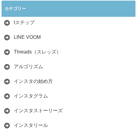
ぐ最新戦略！26万
見分け方！詐欺に
カテゴリー
人の料理研究家が
かからず学ぶ方法
教える3つのポイ
2026.04.01
ント
Iステップ
2026.05.15
LINE VOOM
Threads（スレッズ）
アルゴリズム
インスタの始め方
インスタグラム
インスタストーリーズ
インスタリール