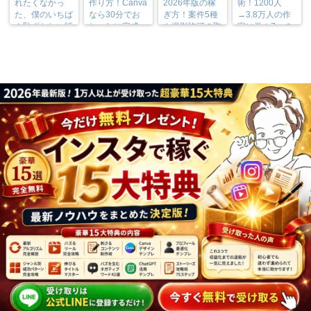
れたくなかっ
作り方！Canva
2026年版の稼
術！1200人
た、僕のいちば
なら30分でお
ぎ方！案件5種
→3.8万人の作
ん恥ずかしい話
しゃれに完成
や撮影許可の取
家に学ぶ7つの
り方まで7万人
実践法
フォロワーが徹
底解説