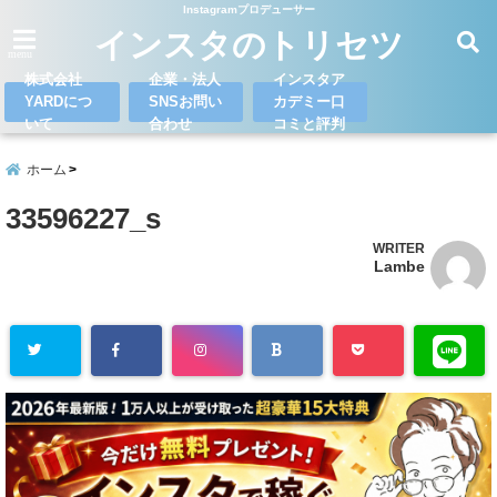
Instagramプロデューサー
インスタのトリセツ
menu
株式会社
企業・法人
インスタア
YARDにつ
SNSお問い
カデミー口
いて
合わせ
コミと評判
ホーム
33596227_s
WRITER
Lambe