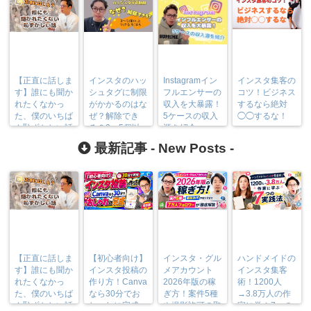
【正直に話しま
インスタのハッ
Instagramイン
インスタ集客の
す】誰にも聞か
シュタグに制限
フルエンサーの
コツ！ビジネス
れたくなかっ
がかかるのはな
収入を大暴露！
するなら絶対
た、僕のいちば
ぜ？解除でき
5ケースの収入
◯◯するな！
ん恥ずかしい話
る？3〜5個以
源を紹介
上つける方法も
最新記事 -
New Posts
-
【正直に話しま
【初心者向け】
インスタ・グル
ハンドメイドの
す】誰にも聞か
インスタ投稿の
メアカウント
インスタ集客
れたくなかっ
作り方！Canva
2026年版の稼
術！1200人
た、僕のいちば
なら30分でお
ぎ方！案件5種
→3.8万人の作
ん恥ずかしい話
しゃれに完成
や撮影許可の取
家に学ぶ7つの