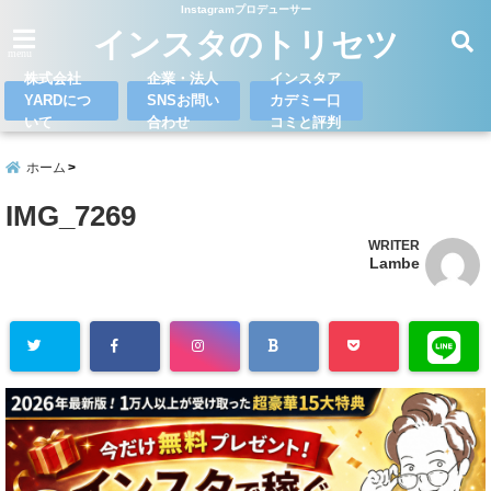
Instagramプロデューサー
インスタのトリセツ
menu
株式会社
企業・法人
インスタア
YARDにつ
SNSお問い
カデミー口
いて
合わせ
コミと評判
ホーム
IMG_7269
WRITER
Lambe