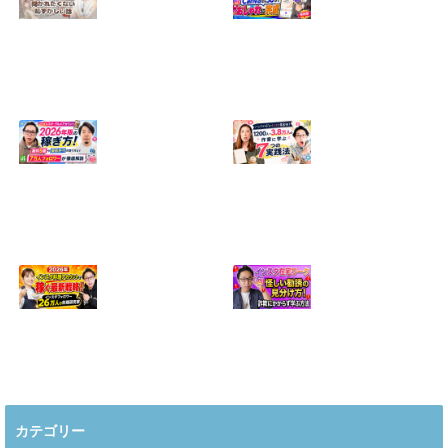
【正直に話しま
【初心者向け】イ
す】誰にも聞かれ
ンスタ投稿の作り
たくなかった、僕
方！Canvaなら30
のいちばん恥ずか
分でおしゃれに完
しい話
成
2024.04.30
2026.08.05
インスタ・グルメ
ハンドメイドのイ
アカウント2026年
ンスタ集客術！
版の稼ぎ方！案件
1200人→3.8万人
5種や撮影許可の
の作家に学ぶ7つ
取り方まで7万人
の実践法
フォロワーが徹底
2026.05.28
解説
2026.06.21
2026年インスタ料
インスタ在宅ワー
理アカウントで稼
クの怪しい勧誘の
ぐ最新戦略！26万
見分け方！詐欺に
カテゴリー
人の料理研究家が
かからず学ぶ方法
教える3つのポイ
2026.04.01