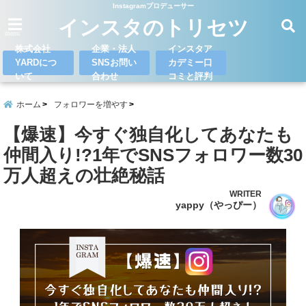
Instagramプロデューサー
インスタのトリセツ
menu
株式会社
企業・法人
インスタア
YARDにつ
SNSお問い
カデミー口
いて
合わせ
コミと評判
ホーム
フォロワーを増やす
【爆速】今すぐ独自化してあなたも
仲間入り!?1年でSNSフォロワー数30
万人超えの壮絶秘話
WRITER
yappy（やっぴー）