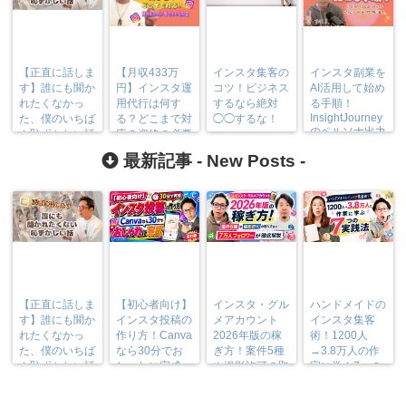
【正直に話しま
【月収433万
インスタ集客の
インスタ副業を
す】誰にも聞か
円】インスタ運
コツ！ビジネス
AI活用して始め
れたくなかっ
用代行は何す
するなら絶対
る手順！
InsightJourney
た、僕のいちば
る？どこまで対
◯◯するな！
のペルソナ出力
ん恥ずかしい話
応？資格の必要
方法も
性も調査
最新記事 -
New Posts
-
【正直に話しま
【初心者向け】
インスタ・グル
ハンドメイドの
す】誰にも聞か
インスタ投稿の
メアカウント
インスタ集客
れたくなかっ
作り方！Canva
2026年版の稼
術！1200人
た、僕のいちば
なら30分でお
ぎ方！案件5種
→3.8万人の作
ん恥ずかしい話
しゃれに完成
や撮影許可の取
家に学ぶ7つの
り方まで7万人
実践法
フォロワーが徹