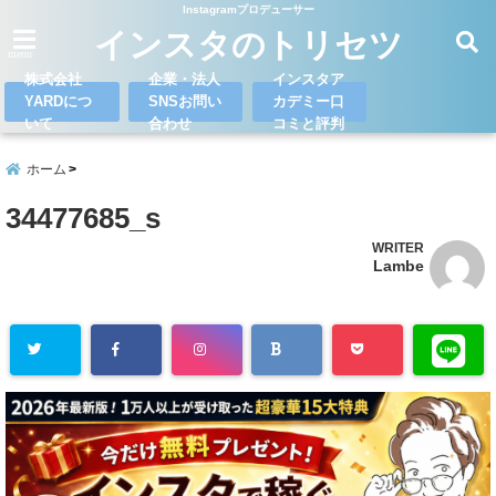
Instagramプロデューサー
インスタのトリセツ
menu
株式会社
企業・法人
インスタア
YARDにつ
SNSお問い
カデミー口
いて
合わせ
コミと評判
ホーム
34477685_s
WRITER
Lambe