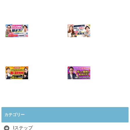
【正直に話しま
【初心者向け】イ
す】誰にも聞かれ
ンスタ投稿の作り
たくなかった、僕
方！Canvaなら30
のいちばん恥ずか
分でおしゃれに完
しい話
成
2024.04.30
2026.08.05
インスタ・グルメ
ハンドメイドのイ
アカウント2026年
ンスタ集客術！
版の稼ぎ方！案件
1200人→3.8万人
5種や撮影許可の
の作家に学ぶ7つ
取り方まで7万人
の実践法
フォロワーが徹底
2026.05.28
解説
2026.06.21
2026年インスタ料
インスタ在宅ワー
理アカウントで稼
クの怪しい勧誘の
ぐ最新戦略！26万
見分け方！詐欺に
カテゴリー
人の料理研究家が
かからず学ぶ方法
教える3つのポイ
2026.04.01
ント
Iステップ
2026.05.15