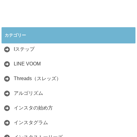
フォロワーが徹底
2026.05.28
解説
2026.06.21
2026年インスタ料
インスタ在宅ワー
理アカウントで稼
クの怪しい勧誘の
ぐ最新戦略！26万
見分け方！詐欺に
カテゴリー
人の料理研究家が
かからず学ぶ方法
教える3つのポイ
2026.04.01
ント
Iステップ
2026.05.15
LINE VOOM
Threads（スレッズ）
アルゴリズム
インスタの始め方
インスタグラム