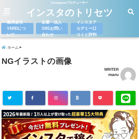
Instagramプロデューサー
インスタのトリセツ
menu
株式会社
企業・法人
インスタア
YARDにつ
SNSお問い
カデミー口
いて
合わせ
コミと評判
ホーム
NGイラストの画像
WRITER
maru