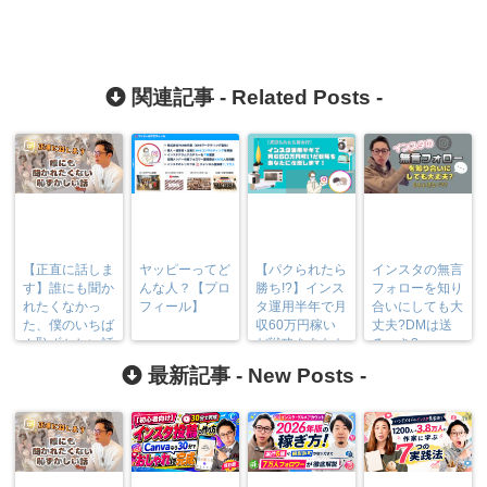
関連記事 -
Related Posts
-
【正直に話しま
ヤッピーってど
【パクられたら
インスタの無言
す】誰にも聞か
んな人？【プロ
勝ち!?】インス
フォローを知り
れたくなかっ
フィール】
タ運用半年で月
合いにしても大
た、僕のいちば
収60万円稼い
丈夫?DMは送
ん恥ずかしい話
だ戦略をあなた
るべき?
に伝授します！
最新記事 -
New Posts
-