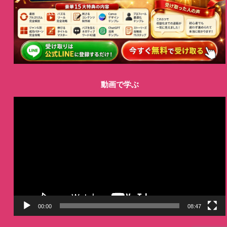
動画で学ぶ
動
画
プ
レ
ー
ヤ
ー
00:00
08:47