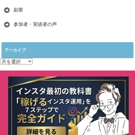
副業
参加者・実績者の声
アーカイブ
ア
ー
カ
イ
ブ