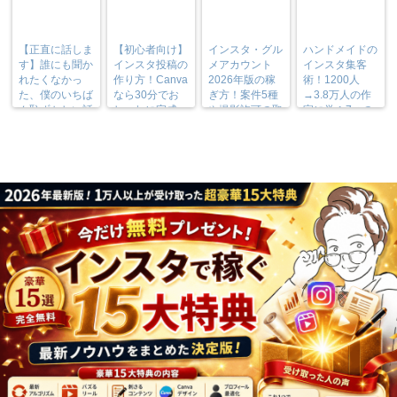
【正直に話しま
【初心者向け】
インスタ・グル
ハンドメイドの
す】誰にも聞か
インスタ投稿の
メアカウント
インスタ集客
れたくなかっ
作り方！Canva
2026年版の稼
術！1200人
た、僕のいちば
なら30分でお
ぎ方！案件5種
→3.8万人の作
ん恥ずかしい話
しゃれに完成
や撮影許可の取
家に学ぶ7つの
り方まで7万人
実践法
フォロワーが徹
底解説