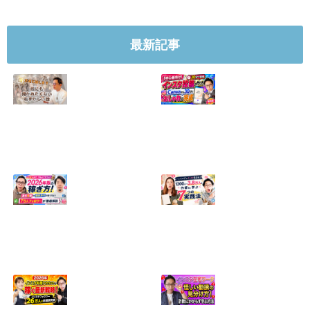
最新記事
【正直に話しま
【初心者向け】イ
す】誰にも聞かれ
ンスタ投稿の作り
たくなかった、僕
方！Canvaなら30
のいちばん恥ずか
分でおしゃれに完
しい話
成
2024.04.30
2026.08.05
インスタ・グルメ
ハンドメイドのイ
アカウント2026年
ンスタ集客術！
版の稼ぎ方！案件
1200人→3.8万人
5種や撮影許可の
の作家に学ぶ7つ
取り方まで7万人
の実践法