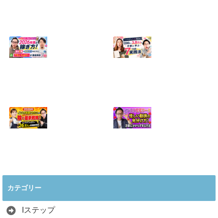
【正直に話しま
【初心者向け】イ
す】誰にも聞かれ
ンスタ投稿の作り
たくなかった、僕
方！Canvaなら30
のいちばん恥ずか
分でおしゃれに完
しい話
成
2024.04.30
2026.08.05
インスタ・グルメ
ハンドメイドのイ
アカウント2026年
ンスタ集客術！
版の稼ぎ方！案件
1200人→3.8万人
5種や撮影許可の
の作家に学ぶ7つ
取り方まで7万人
の実践法
フォロワーが徹底
2026.05.28
解説
2026.06.21
2026年インスタ料
インスタ在宅ワー
理アカウントで稼
クの怪しい勧誘の
ぐ最新戦略！26万
見分け方！詐欺に
カテゴリー
人の料理研究家が
かからず学ぶ方法
教える3つのポイ
2026.04.01
ント
Iステップ
2026.05.15