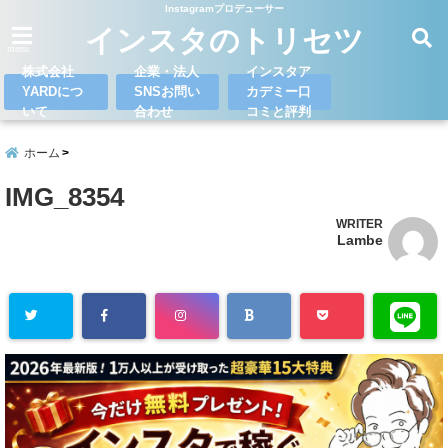
Instagramプロデューサー
インスタのトリセツ
menu
株式会社
企業・法人
インスタア
YARDにつ
SNSお問い
カデミー口
いて
合わせ
コミと評判
ホーム
IMG_8354
WRITER
Lambe