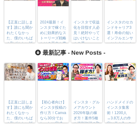
【正直に話しま
2024最新！イ
インスタで収益
インスタのセカ
す】誰にも聞か
ンスタで稼ぐた
化を目指す人必
ンドキャリア3
れたくなかっ
めに効果的なス
見！絶対やって
選！寿命の短い
た、僕のいちば
トーリーズ戦略
はいけないこと
インフルエンサ
ん恥ずかしい話
とは？工夫や裏
１０選
ーにならないた
技まとめ
めに
最新記事 -
New Posts
-
【正直に話しま
【初心者向け】
インスタ・グル
ハンドメイドの
す】誰にも聞か
インスタ投稿の
メアカウント
インスタ集客
れたくなかっ
作り方！Canva
2026年版の稼
術！1200人
た、僕のいちば
なら30分でお
ぎ方！案件5種
→3.8万人の作
ん恥ずかしい話
しゃれに完成
や撮影許可の取
家に学ぶ7つの
り方まで7万人
実践法
フォロワーが徹
底解説