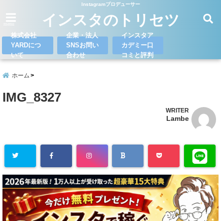
Instagramプロデューサー
インスタのトリセツ
menu
株式会社
企業・法人
インスタア
YARDにつ
SNSお問い
カデミー口
いて
合わせ
コミと評判
ホーム
IMG_8327
WRITER
Lambe