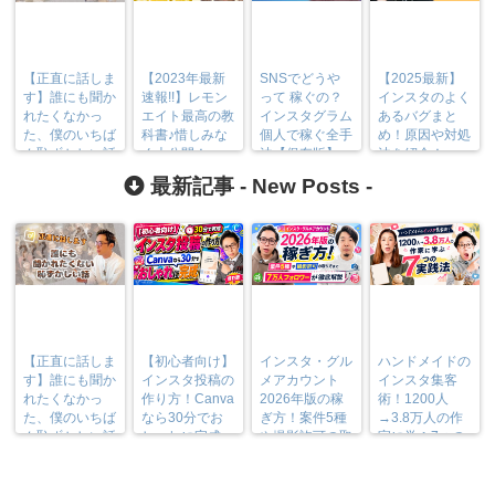
【正直に話しま
【2023年最新
SNSでどうや
【2025最新】
す】誰にも聞か
速報!!】レモン
って 稼ぐの？
インスタのよく
れたくなかっ
エイト最高の教
インスタグラム
あるバグまと
た、僕のいちば
科書♪惜しみな
個人で稼ぐ全手
め！原因や対処
ん恥ずかしい話
く大公開！
法【保存版】
法を紹介！
最新記事 -
New Posts
-
【正直に話しま
【初心者向け】
インスタ・グル
ハンドメイドの
す】誰にも聞か
インスタ投稿の
メアカウント
インスタ集客
れたくなかっ
作り方！Canva
2026年版の稼
術！1200人
た、僕のいちば
なら30分でお
ぎ方！案件5種
→3.8万人の作
ん恥ずかしい話
しゃれに完成
や撮影許可の取
家に学ぶ7つの
り方まで7万人
実践法
フォロワーが徹
底解説