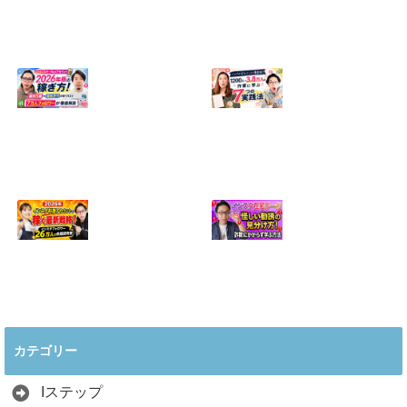
【正直に話しま
【初心者向け】イ
す】誰にも聞かれ
ンスタ投稿の作り
たくなかった、僕
方！Canvaなら30
のいちばん恥ずか
分でおしゃれに完
しい話
成
2024.04.30
2026.08.05
インスタ・グルメ
ハンドメイドのイ
アカウント2026年
ンスタ集客術！
版の稼ぎ方！案件
1200人→3.8万人
5種や撮影許可の
の作家に学ぶ7つ
取り方まで7万人
の実践法
フォロワーが徹底
2026.05.28
解説
2026.06.21
2026年インスタ料
インスタ在宅ワー
理アカウントで稼
クの怪しい勧誘の
ぐ最新戦略！26万
見分け方！詐欺に
カテゴリー
人の料理研究家が
かからず学ぶ方法
教える3つのポイ
2026.04.01
ント
Iステップ
2026.05.15