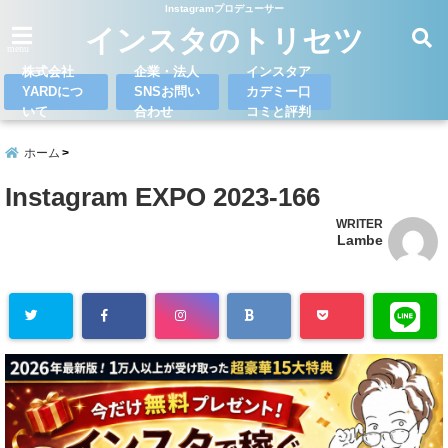
Instagramプロデューサー
インスタのトリセツ
menu
株式会社
企業・法人
インスタア
YARDにつ
SNSお問い
カデミー口
いて
合わせ
コミと評判
ホーム
Instagram EXPO 2023-166
WRITER
Lambe