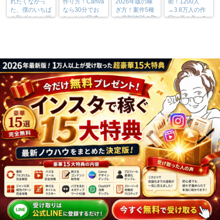
れたくなかっ
作り方！Canva
2026年版の稼
術！1200人
た、僕のいちば
なら30分でお
ぎ方！案件5種
→3.8万人の作
ん恥ずかしい話
しゃれに完成
や撮影許可の取
家に学ぶ7つの
り方まで7万人
実践法
フォロワーが徹
底解説