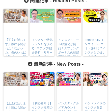
関連記事 -
Related Posts
-
【正直に話しま
インスタで特化
インスタ・リー
Lemon８(レモ
す】誰にも聞か
ジャンルを決め
ル収益化が開
ンエイト)口コ
れたくなかっ
る3ステップ!競
始！スプリング
ミ・評判は？イ
た、僕のいちば
合分析・リサー
ボーナスの登録
ンスタとの違い
ん恥ずかしい話
チ方法も解説
手順や収益額を
や攻略法まで徹
解説
底解説！
最新記事 -
New Posts
-
【正直に話しま
【初心者向け】
インスタ・グル
ハンドメイドの
す】誰にも聞か
インスタ投稿の
メアカウント
インスタ集客