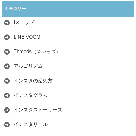
ぐ最新戦略！26万
見分け方！詐欺に
カテゴリー
人の料理研究家が
かからず学ぶ方法
教える3つのポイ
2026.04.01
ント
Iステップ
2026.05.15
LINE VOOM
Threads（スレッズ）
アルゴリズム
インスタの始め方
インスタグラム
インスタストーリーズ
インスタリール