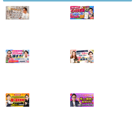
【正直に話しま
【初心者向け】イ
す】誰にも聞かれ
ンスタ投稿の作り
たくなかった、僕
方！Canvaなら30
のいちばん恥ずか
分でおしゃれに完
しい話
成
2024.04.30
2026.08.05
インスタ・グルメ
ハンドメイドのイ
アカウント2026年
ンスタ集客術！
版の稼ぎ方！案件
1200人→3.8万人
5種や撮影許可の
の作家に学ぶ7つ
取り方まで7万人
の実践法
フォロワーが徹底
2026.05.28
解説
2026.06.21
2026年インスタ料
インスタ在宅ワー
理アカウントで稼
クの怪しい勧誘の