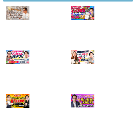
【正直に話しま
【初心者向け】イ
す】誰にも聞かれ
ンスタ投稿の作り
たくなかった、僕
方！Canvaなら30
のいちばん恥ずか
分でおしゃれに完
しい話
成
2024.04.30
2026.08.05
インスタ・グルメ
ハンドメイドのイ
アカウント2026年
ンスタ集客術！
版の稼ぎ方！案件
1200人→3.8万人
5種や撮影許可の
の作家に学ぶ7つ
取り方まで7万人
の実践法
フォロワーが徹底
2026.05.28
解説
2026.06.21
2026年インスタ料
インスタ在宅ワー
理アカウントで稼
クの怪しい勧誘の