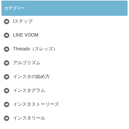
ぐ最新戦略！26万
見分け方！詐欺に
カテゴリー
人の料理研究家が
かからず学ぶ方法
教える3つのポイ
2026.04.01
ント
Iステップ
2026.05.15
LINE VOOM
Threads（スレッズ）
アルゴリズム
インスタの始め方
インスタグラム
インスタストーリーズ
インスタリール