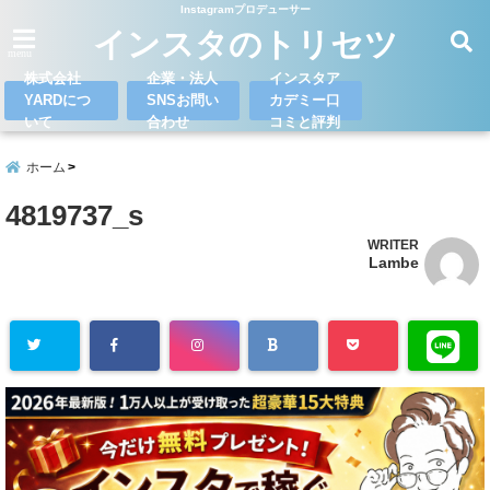
Instagramプロデューサー
インスタのトリセツ
menu
株式会社
企業・法人
インスタア
YARDにつ
SNSお問い
カデミー口
いて
合わせ
コミと評判
ホーム
4819737_s
WRITER
Lambe