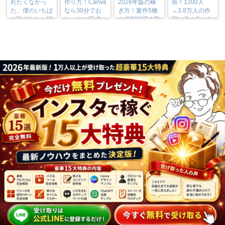
れたくなかっ
作り方！Canva
2026年版の稼
術！1200人
た、僕のいちば
なら30分でお
ぎ方！案件5種
→3.8万人の作
ん恥ずかしい話
しゃれに完成
や撮影許可の取
家に学ぶ7つの
り方まで7万人
実践法
フォロワーが徹
底解説