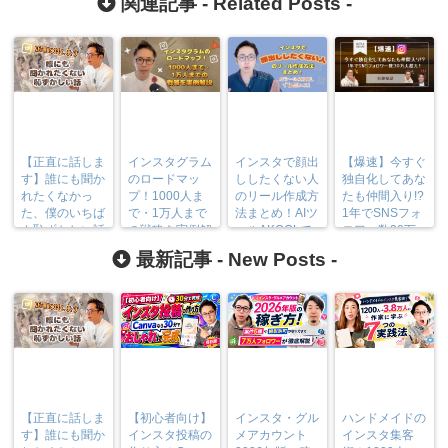
関連記事 -
Related Posts
-
【正直に話しま
インスタグラム
インスタで顔出
【爆速】今すぐ
す】誰にも聞か
のロードマッ
ししたくない人
独自化してあな
れたくなかっ
プ！1000人ま
のリール作成方
たも仲間入り!?
た、僕のいちば
で・1万人まで
法まとめ！AIツ
1年でSNSフォ
ん恥ずかしい話
の戦略を実例解
ールAKOOLで
ロワー数30万
説
自然加工!
人超えの壮絶秘
最新記事 -
New Posts
-
話
【正直に話しま
【初心者向け】
インスタ・グル
ハンドメイドの
す】誰にも聞か
インスタ投稿の
メアカウント
インスタ集客