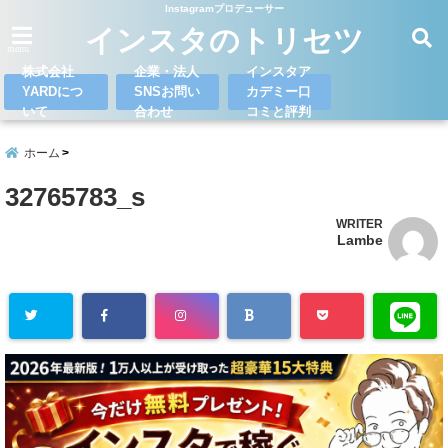
Instagramプロデューサー
インスタのトリセツ
menu
株式会社
企業・法人
インスタア
YARDにつ
SNSお問い
カデミー口
いて
合わせ
コミと評判
ホーム
32765783_s
WRITER
Lambe