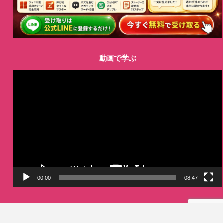
動画で学ぶ
動
画
プ
レ
ー
ヤ
ー
00:00
08:47
LINE