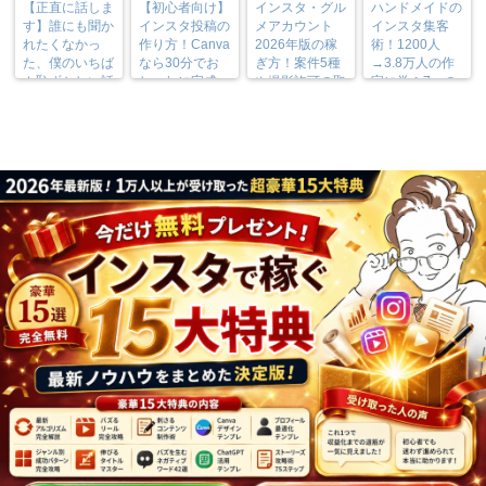
【正直に話しま
【初心者向け】
インスタ・グル
ハンドメイドの
す】誰にも聞か
インスタ投稿の
メアカウント
インスタ集客
れたくなかっ
作り方！Canva
2026年版の稼
術！1200人
た、僕のいちば
なら30分でお
ぎ方！案件5種
→3.8万人の作
ん恥ずかしい話
しゃれに完成
や撮影許可の取
家に学ぶ7つの
り方まで7万人
実践法
フォロワーが徹
底解説