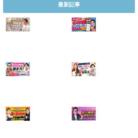
最新記事
【正直に話しま
【初心者向け】イ
す】誰にも聞かれ
ンスタ投稿の作り
たくなかった、僕
方！Canvaなら30
のいちばん恥ずか
分でおしゃれに完
しい話
成
2024.04.30
2026.08.05
インスタ・グルメ
ハンドメイドのイ
アカウント2026年
ンスタ集客術！
版の稼ぎ方！案件
1200人→3.8万人
5種や撮影許可の
の作家に学ぶ7つ
取り方まで7万人
の実践法
フォロワーが徹底
2026.05.28
解説
2026.06.21