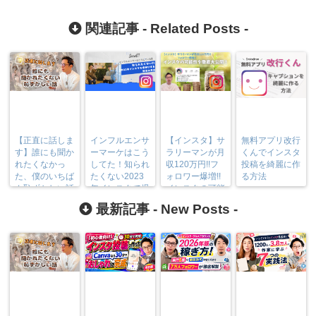
関連記事 -
Related Posts
-
【正直に話しま
インフルエンサ
【インスタ】サ
無料アプリ改行
す】誰にも聞か
ーマーケはこう
ラリーマンが月
くんでインスタ
れたくなかっ
してた！知られ
収120万円!!フ
投稿を綺麗に作
た、僕のいちば
たくない2023
ォロワー爆増!!
る方法
ん恥ずかしい話
年インスタで爆
インスタの可能
伸びする秘密の
性を徹底大公
最新記事 -
New Posts
-
方法
開！