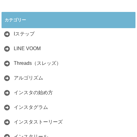
2026年インスタ料
インスタ在宅ワー
理アカウントで稼
クの怪しい勧誘の
ぐ最新戦略！26万
見分け方！詐欺に
カテゴリー
人の料理研究家が
かからず学ぶ方法
教える3つのポイ
2026.04.01
ント
Iステップ
2026.05.15
LINE VOOM
Threads（スレッズ）
アルゴリズム
インスタの始め方
インスタグラム
インスタストーリーズ
インスタリール