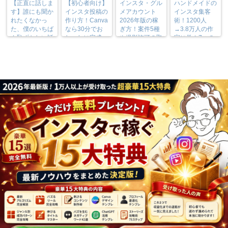
【正直に話しま
【初心者向け】
インスタ・グル
ハンドメイドの
す】誰にも聞か
インスタ投稿の
メアカウント
インスタ集客
れたくなかっ
作り方！Canva
2026年版の稼
術！1200人
た、僕のいちば
なら30分でお
ぎ方！案件5種
→3.8万人の作
ん恥ずかしい話
しゃれに完成
や撮影許可の取
家に学ぶ7つの
り方まで7万人
実践法
フォロワーが徹
底解説