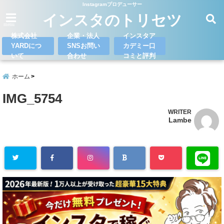
Instagramプロデューサー
インスタのトリセツ
menu
株式会社
企業・法人
インスタア
YARDにつ
SNSお問い
カデミー口
いて
合わせ
コミと評判
ホーム
IMG_5754
WRITER
Lambe