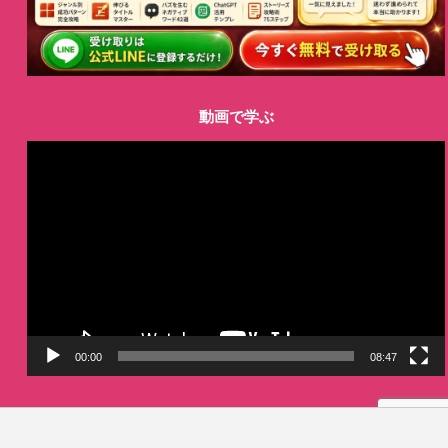
動画で学ぶ
動
画
プ
レ
ー
ヤ
ー
00:00
08:47
LINE