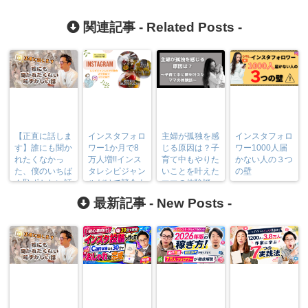
関連記事 -
Related Posts
-
【正直に話しま
インスタフォロ
主婦が孤独を感
インスタフォロ
す】誰にも聞か
ワー1か月で8
じる原因は？子
ワー1000人届
れたくなかっ
万人増!!インス
育て中もやりた
かない人の３つ
た、僕のいちば
タレシピジャン
いことを叶えた
の壁
ん恥ずかしい話
ルだけで競合よ
ママの体験談
り目立つコツと
最新記事 -
New Posts
-
は??