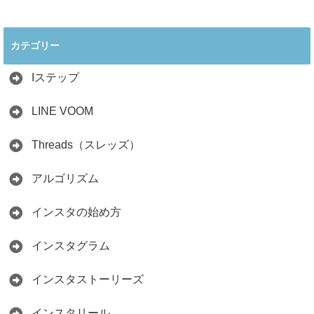
2026年インスタ料
インスタ在宅ワー
理アカウントで稼
クの怪しい勧誘の
ぐ最新戦略！26万
見分け方！詐欺に
カテゴリー
人の料理研究家が
かからず学ぶ方法
教える3つのポイ
2026.04.01
ント
Iステップ
2026.05.15
LINE VOOM
Threads（スレッズ）
アルゴリズム
インスタの始め方
インスタグラム
インスタストーリーズ
インスタリール