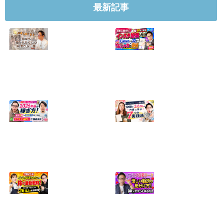
最新記事
【正直に話しま
【初心者向け】イ
す】誰にも聞かれ
ンスタ投稿の作り
たくなかった、僕
方！Canvaなら30
のいちばん恥ずか
分でおしゃれに完
しい話
成
2024.04.30
2026.08.05
インスタ・グルメ
ハンドメイドのイ
アカウント2026年
ンスタ集客術！
版の稼ぎ方！案件
1200人→3.8万人
5種や撮影許可の
の作家に学ぶ7つ
取り方まで7万人
の実践法
フォロワーが徹底
2026.05.28
解説
2026.06.21