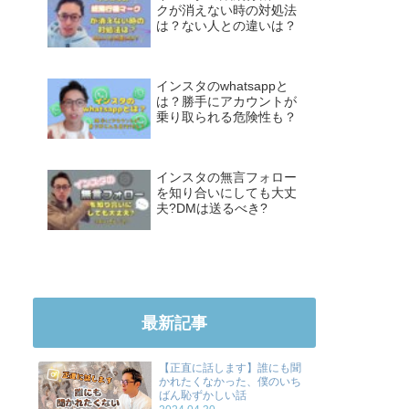
クが消えない時の対処法
は？ない人との違いは？
インスタのwhatsappと
は？勝手にアカウントが
乗り取られる危険性も？
インスタの無言フォロー
を知り合いにしても大丈
夫?DMは送るべき?
最新記事
【正直に話します】誰にも聞
かれたくなかった、僕のいち
ばん恥ずかしい話