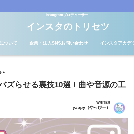
Instagramプロデューサー
インスタのトリセツ
Dについて
企業・法人SNSお問い合わせ
インスタアカデ
ル
バズらせる裏技10選！曲や音源の工
WRITER
yappy（やっぴー）