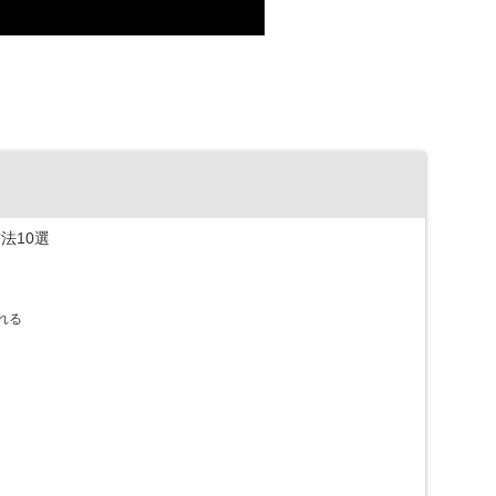
法10選
れる