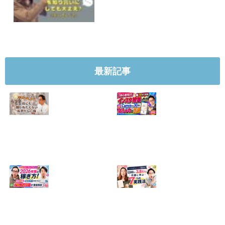
最新記事
【正直に話しま
【初心者向け】イ
す】誰にも聞かれ
ンスタ投稿の作り
たくなかった、僕
方！Canvaなら30
のいちばん恥ずか
分でおしゃれに完
しい話
成
2024.04.30
2026.08.05
インスタ・グルメ
ハンドメイドのイ