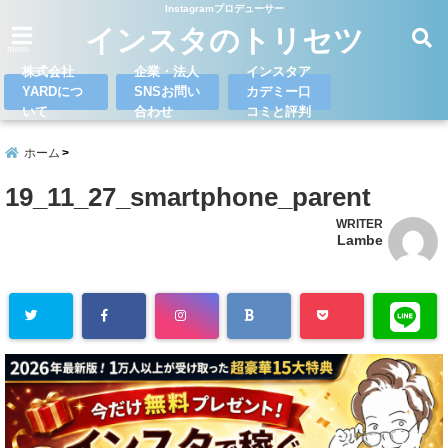
Instagramプロデューサー
インスタのトリセツ
menu
株式会社
企業・法人
インスタア
YARDにつ
SNSお問い
カデミー口
いて
合わせ
コミと評判
ホーム
19_11_27_smartphone_parent
WRITER
Lambe