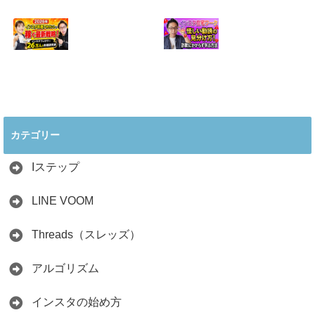
アカウント2026年
ンスタ集客術！
版の稼ぎ方！案件
1200人→3.8万人
5種や撮影許可の
の作家に学ぶ7つ
取り方まで7万人
の実践法
フォロワーが徹底
2026.05.28
解説
2026.06.21
2026年インスタ料
インスタ在宅ワー
理アカウントで稼
クの怪しい勧誘の
ぐ最新戦略！26万
見分け方！詐欺に
カテゴリー
人の料理研究家が
かからず学ぶ方法
教える3つのポイ
2026.04.01
ント
Iステップ
2026.05.15
LINE VOOM
Threads（スレッズ）
アルゴリズム
インスタの始め方