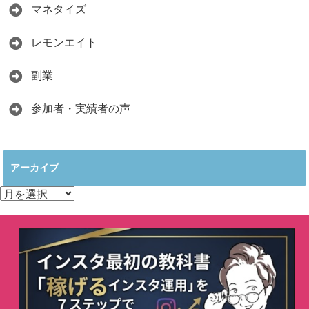
マネタイズ
レモンエイト
副業
参加者・実績者の声
アーカイブ
ア
ー
カ
イ
ブ