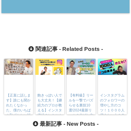
関連記事 -
Related Posts
-
【正直に話しま
飽きっぽい人で
【有料級】リー
インスタグラム
す】誰にも聞か
も大丈夫！【継
ルを一撃でバズ
のフォロワーの
れたくなかっ
続力のプロが教
らせる裏技10
増やし方のコ
た、僕のいちば
える】インスタ
選!2024最新リ
ツ！１０００人
ん恥ずかしい話
継続のヒミツ！
ールの伸ばし方
増えない人の７
つの共通点
最新記事 -
New Posts
-