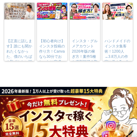
【正直に話しま
【初心者向け】
インスタ・グル
ハンドメイドの
す】誰にも聞か
インスタ投稿の
メアカウント
インスタ集客
れたくなかっ
作り方！Canva
2026年版の稼
術！1200人
た、僕のいちば
なら30分でお
ぎ方！案件5種
→3.8万人の作
ん恥ずかしい話
しゃれに完成
や撮影許可の取
家に学ぶ7つの
り方まで7万人
実践法
フォロワーが徹
底解説