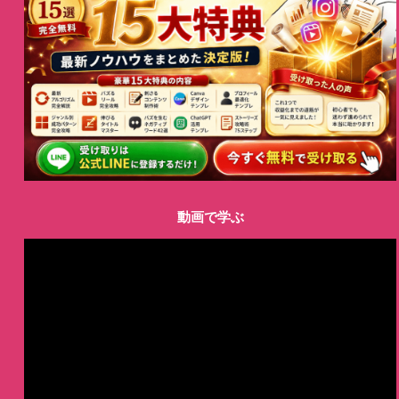
動画で学ぶ
動
画
プ
レ
ー
ヤ
ー