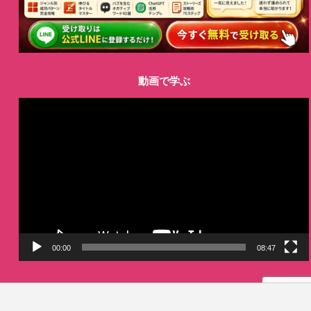
動画で学ぶ
動
画
プ
レ
ー
ヤ
ー
00:00
08:47
LINE