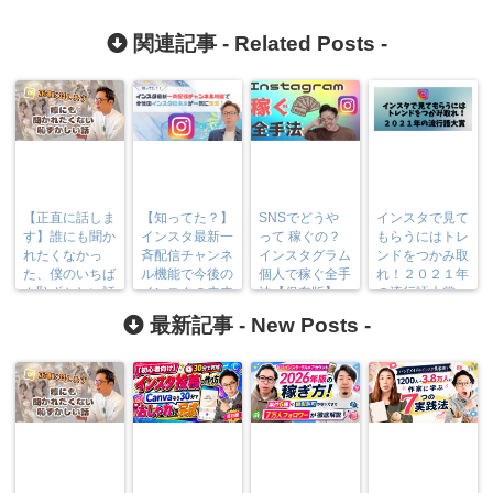
関連記事 -
Related Posts
-
【正直に話しま
【知ってた？】
SNSでどうや
インスタで見て
す】誰にも聞か
インスタ最新一
って 稼ぐの？
もらうにはトレ
れたくなかっ
斉配信チャンネ
インスタグラム
ンドをつかみ取
た、僕のいちば
ル機能で今後の
個人で稼ぐ全手
れ！２０２１年
ん恥ずかしい話
インスタの未来
法【保存版】
の流行語大賞
が一気に激変！
最新記事 -
New Posts
-