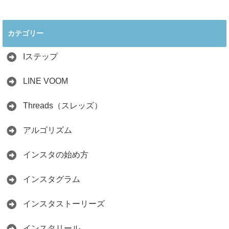
2026年インスタ料
インスタ在宅ワー
理アカウントで稼
クの怪しい勧誘の
ぐ最新戦略！26万
見分け方！詐欺に
カテゴリー
人の料理研究家が
かからず学ぶ方法
教える3つのポイ
2026.04.01
ント
Iステップ
2026.05.15
LINE VOOM
Threads（スレッズ）
アルゴリズム
インスタの始め方
インスタグラム
インスタストーリーズ
インスタリール