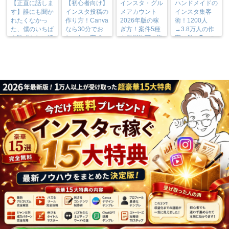
【正直に話しま
【初心者向け】
インスタ・グル
ハンドメイドの
す】誰にも聞か
インスタ投稿の
メアカウント
インスタ集客
れたくなかっ
作り方！Canva
2026年版の稼
術！1200人
た、僕のいちば
なら30分でお
ぎ方！案件5種
→3.8万人の作
ん恥ずかしい話
しゃれに完成
や撮影許可の取
家に学ぶ7つの
り方まで7万人
実践法
フォロワーが徹
底解説