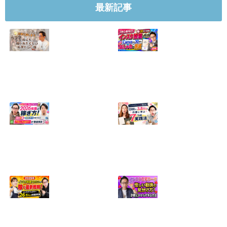
最新記事
【正直に話しま
【初心者向け】イ
す】誰にも聞かれ
ンスタ投稿の作り
たくなかった、僕
方！Canvaなら30
のいちばん恥ずか
分でおしゃれに完
しい話
成
2024.04.30
2026.08.05
インスタ・グルメ
ハンドメイドのイ
アカウント2026年
ンスタ集客術！
版の稼ぎ方！案件
1200人→3.8万人
5種や撮影許可の
の作家に学ぶ7つ
取り方まで7万人
の実践法
フォロワーが徹底
2026.05.28
解説
2026.06.21