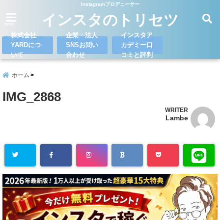
Instagramプロデューサー
インスタのトリセツ
menu
株式会社
企業・法人
インスタア
YARDにつ
SNSお問い
カデミー口
いて
合わせ
コミと評判
ホーム
IMG_2868
WRITER
Lambe