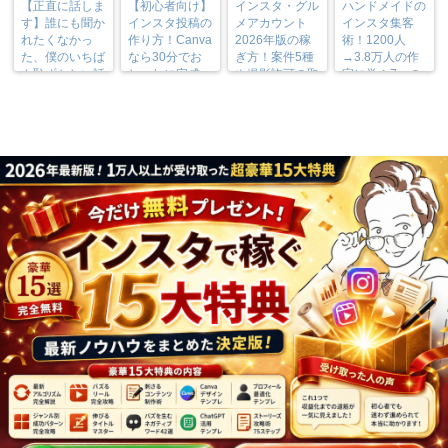
【正直に話しま
【初心者向け】
インスタ・グル
ハンドメイドの
す】誰にも聞か
インスタ投稿の
メアカウント
インスタ集客
れたくなかっ
作り方！Canva
2026年版の稼
術！1200人
た、僕のいちば
なら30分でお
ぎ方！案件5種
→3.8万人の作
ん恥ずかしい話
しゃれに完成
や撮影許可の取
家に学ぶ7つの
り方まで7万人
実践法
フォロワーが徹
底解説