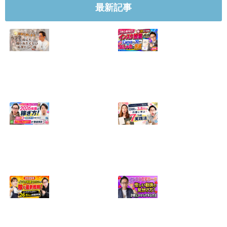
最新記事
【正直に話しま
【初心者向け】イ
す】誰にも聞かれ
ンスタ投稿の作り
たくなかった、僕
方！Canvaなら30
のいちばん恥ずか
分でおしゃれに完
しい話
成
2024.04.30
2026.08.05
インスタ・グルメ
ハンドメイドのイ
アカウント2026年
ンスタ集客術！
版の稼ぎ方！案件
1200人→3.8万人
5種や撮影許可の
の作家に学ぶ7つ
取り方まで7万人
の実践法
フォロワーが徹底
2026.05.28
解説
2026.06.21