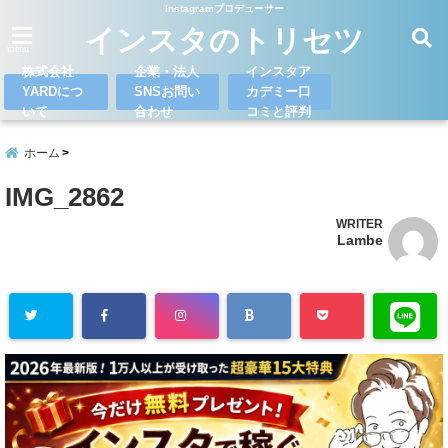
Instagramプロデューサー
インスタのトリセツ
menu
株式会社
企業・法人
インスタア
YARDにつ
SNSお問い
カデミー口
いて
合わせ
コミと評判
ホーム
IMG_2862
WRITER
Lambe