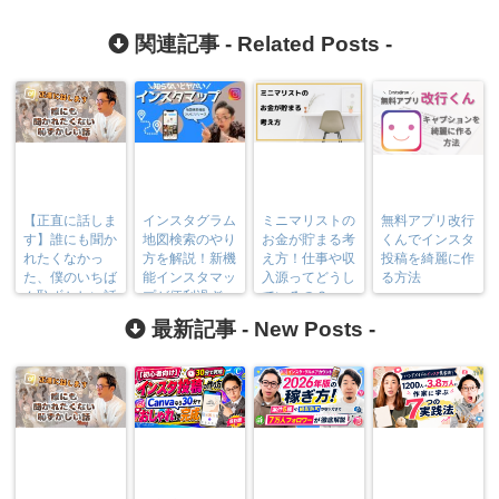
関連記事 -
Related Posts
-
【正直に話しま
インスタグラム
ミニマリストの
無料アプリ改行
す】誰にも聞か
地図検索のやり
お金が貯まる考
くんでインスタ
れたくなかっ
方を解説！新機
え方！仕事や収
投稿を綺麗に作
た、僕のいちば
能インスタマッ
入源ってどうし
る方法
ん恥ずかしい話
プが便利過ぎ
ているの？
る！
最新記事 -
New Posts
-