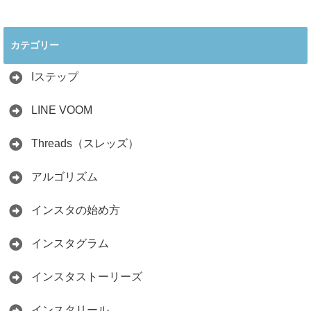
2026年インスタ料
インスタ在宅ワー
理アカウントで稼
クの怪しい勧誘の
ぐ最新戦略！26万
見分け方！詐欺に
カテゴリー
人の料理研究家が
かからず学ぶ方法
教える3つのポイ
2026.04.01
ント
Iステップ
2026.05.15
LINE VOOM
Threads（スレッズ）
アルゴリズム
インスタの始め方
インスタグラム
インスタストーリーズ
インスタリール