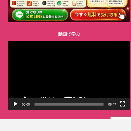
動画で学ぶ
動
画
プ
レ
ー
ヤ
ー
00:00
08:47
LINE