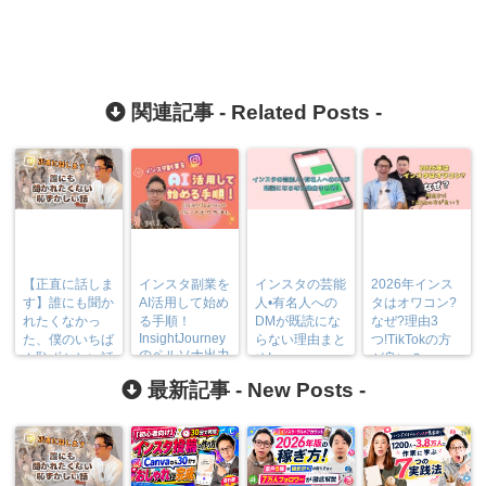
関連記事 -
Related Posts
-
【正直に話しま
インスタ副業を
インスタの芸能
2026年インス
す】誰にも聞か
AI活用して始め
人•有名人への
タはオワコン?
れたくなかっ
る手順！
DMが既読にな
なぜ?理由3
InsightJourney
た、僕のいちば
らない理由まと
つ!TikTokの方
のペルソナ出力
ん恥ずかしい話
め!
が良い？
方法も
最新記事 -
New Posts
-