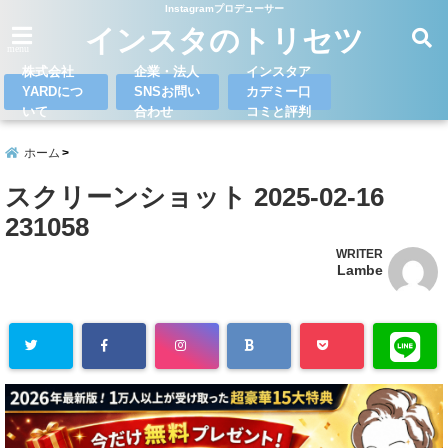
Instagramプロデューサー
インスタのトリセツ
menu
株式会社
企業・法人
インスタア
YARDにつ
SNSお問い
カデミー口
いて
合わせ
コミと評判
ホーム
スクリーンショット 2025-02-16
231058
WRITER
Lambe