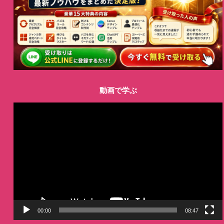
動画で学ぶ
動
画
プ
レ
ー
ヤ
ー
00:00
08:47