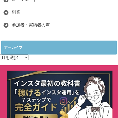
副業
参加者・実績者の声
アーカイブ
ア
ー
カ
イ
ブ