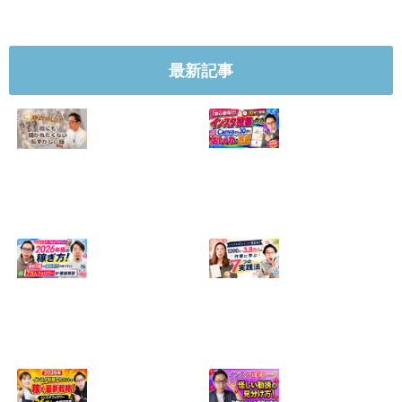
最新記事
【正直に話しま
【初心者向け】イ
す】誰にも聞かれ
ンスタ投稿の作り
たくなかった、僕
方！Canvaなら30
のいちばん恥ずか
分でおしゃれに完
しい話
成
2024.04.30
2026.08.05
インスタ・グルメ
ハンドメイドのイ
アカウント2026年
ンスタ集客術！
版の稼ぎ方！案件
1200人→3.8万人
5種や撮影許可の
の作家に学ぶ7つ