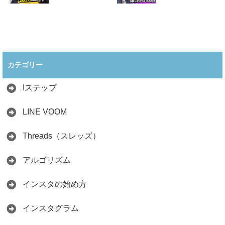
取り方まで7万人
の実践法
フォロワーが徹底
2026.05.28
解説
2026.06.21
2026年インスタ料
インスタ在宅ワー
理アカウントで稼
クの怪しい勧誘の
ぐ最新戦略！26万
見分け方！詐欺に
カテゴリー
人の料理研究家が
かからず学ぶ方法
教える3つのポイ
2026.04.01
ント
Iステップ
2026.05.15
LINE VOOM
Threads（スレッズ）
アルゴリズム
インスタの始め方
インスタグラム