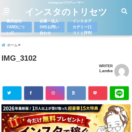
Instagramプロデューサー
インスタのトリセツ
menu
株式会社
企業・法人
インスタア
YARDにつ
SNSお問い
カデミー口
いて
合わせ
コミと評判
ホーム
IMG_3102
WRITER
Lambe