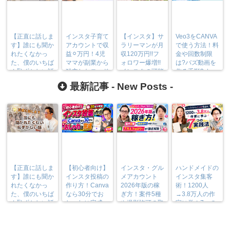
【正直に話しま
インスタ子育て
【インスタ】サ
Veo3をCANVA
す】誰にも聞か
アカウントで収
ラリーマンが月
で使う方法！料
れたくなかっ
益⚪︎万円！4児
収120万円!!フ
金や回数制限
た、僕のいちば
ママが副業から
ォロワー爆増!!
は?バズ動画を
ん恥ずかしい話
独立したロード
インスタの可能
作る手順3step
マップ
性を徹底大公
を解説
最新記事 -
New Posts
-
開！
【正直に話しま
【初心者向け】
インスタ・グル
ハンドメイドの
す】誰にも聞か
インスタ投稿の
メアカウント
インスタ集客
れたくなかっ
作り方！Canva
2026年版の稼
術！1200人
た、僕のいちば
なら30分でお
ぎ方！案件5種
→3.8万人の作
ん恥ずかしい話
しゃれに完成
や撮影許可の取
家に学ぶ7つの
り方まで7万人
実践法
フォロワーが徹
底解説