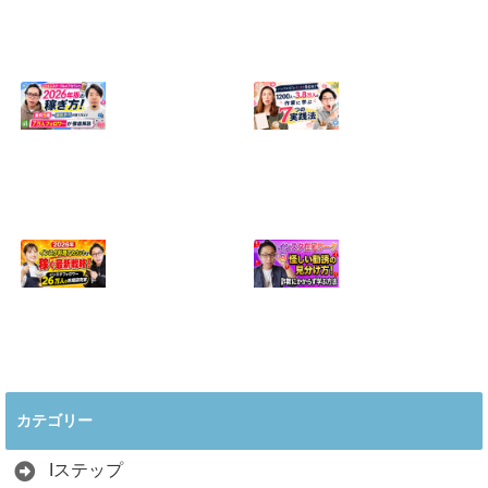
【正直に話しま
【初心者向け】イ
す】誰にも聞かれ
ンスタ投稿の作り
たくなかった、僕
方！Canvaなら30
のいちばん恥ずか
分でおしゃれに完
しい話
成
2024.04.30
2026.08.05
インスタ・グルメ
ハンドメイドのイ
アカウント2026年
ンスタ集客術！
版の稼ぎ方！案件
1200人→3.8万人
5種や撮影許可の
の作家に学ぶ7つ
取り方まで7万人
の実践法
フォロワーが徹底
2026.05.28
解説
2026.06.21
2026年インスタ料
インスタ在宅ワー
理アカウントで稼
クの怪しい勧誘の
ぐ最新戦略！26万
見分け方！詐欺に
カテゴリー
人の料理研究家が
かからず学ぶ方法
教える3つのポイ
2026.04.01
ント
Iステップ
2026.05.15