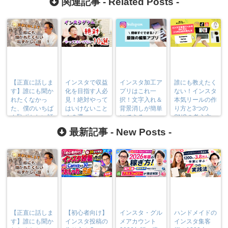
関連記事 -
Related Posts
-
【正直に話しま
インスタで収益
インスタ加工ア
誰にも教えたく
す】誰にも聞か
化を目指す人必
プリはこれ一
ない！インスタ
れたくなかっ
見！絶対やって
択！文字入れ＆
本気リールの作
た、僕のいちば
はいけないこと
背景消しが簡単
り方と3つの
ん恥ずかしい話
１０選
にできる♪
SNSの考え方
最新記事 -
New Posts
-
【正直に話しま
【初心者向け】
インスタ・グル
ハンドメイドの
す】誰にも聞か
インスタ投稿の
メアカウント
インスタ集客