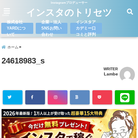
Instagramプロデューサー
インスタのトリセツ
menu
株式会社
企業・法人
インスタア
YARDにつ
SNSお問い
カデミー口
いて
合わせ
コミと評判
ホーム
24618983_s
WRITER
Lambe