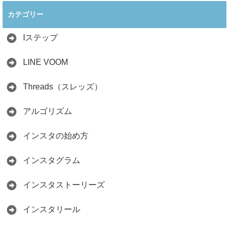
ぐ最新戦略！26万
見分け方！詐欺に
カテゴリー
人の料理研究家が
かからず学ぶ方法
教える3つのポイ
2026.04.01
ント
Iステップ
2026.05.15
LINE VOOM
Threads（スレッズ）
アルゴリズム
インスタの始め方
インスタグラム
インスタストーリーズ
インスタリール