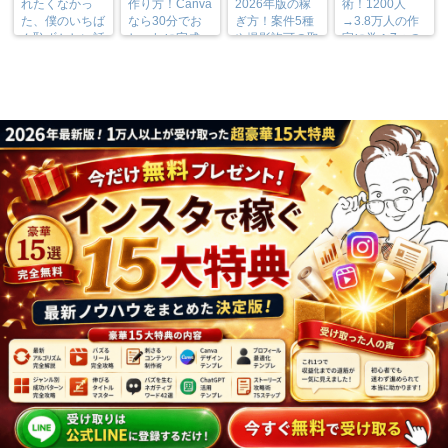
れたくなかっ
作り方！Canva
2026年版の稼
術！1200人
た、僕のいちば
なら30分でお
ぎ方！案件5種
→3.8万人の作
ん恥ずかしい話
しゃれに完成
や撮影許可の取
家に学ぶ7つの
り方まで7万人
実践法
フォロワーが徹
底解説