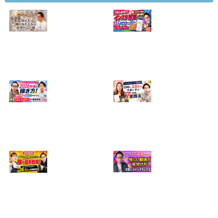
【正直に話しま
【初心者向け】イ
す】誰にも聞かれ
ンスタ投稿の作り
たくなかった、僕
方！Canvaなら30
のいちばん恥ずか
分でおしゃれに完
しい話
成
2024.04.30
2026.08.05
インスタ・グルメ
ハンドメイドのイ
アカウント2026年
ンスタ集客術！
版の稼ぎ方！案件
1200人→3.8万人
5種や撮影許可の
の作家に学ぶ7つ
取り方まで7万人
の実践法
フォロワーが徹底
2026.05.28
解説
2026.06.21
2026年インスタ料
インスタ在宅ワー
理アカウントで稼
クの怪しい勧誘の