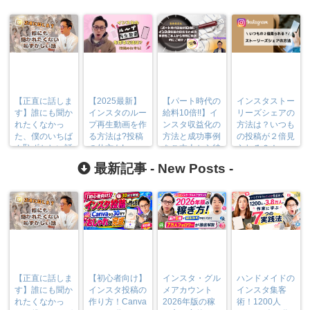
【正直に話しま
【2025最新】
【パート時代の
インスタストー
す】誰にも聞か
インスタのルー
給料10倍!!】イ
リーズシェアの
れたくなかっ
プ再生動画を作
ンスタ収益化の
方法は？いつも
た、僕のいちば
る方法は?投稿
方法と成功事例
の投稿が２倍見
ん恥ずかしい話
の仕方も!
をご本人から特
られる？！
別に徹底的にご
最新記事 -
New Posts
-
紹介♪
【正直に話しま
【初心者向け】
インスタ・グル
ハンドメイドの
す】誰にも聞か
インスタ投稿の
メアカウント
インスタ集客
れたくなかっ
作り方！Canva
2026年版の稼
術！1200人