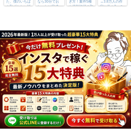
た、僕のいちば
なら30分でお
ぎ方！案件5種
→3.8万人の作
ん恥ずかしい話
しゃれに完成
や撮影許可の取
家に学ぶ7つの
り方まで7万人
実践法
フォロワーが徹
底解説