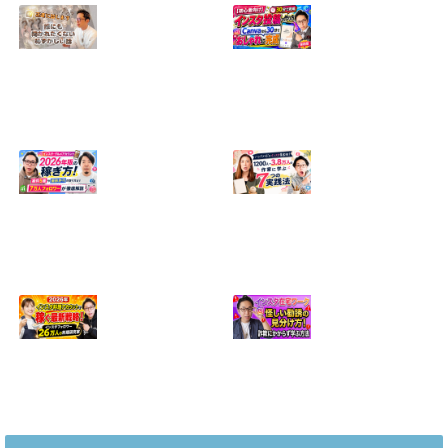
【正直に話しま
【初心者向け】イ
す】誰にも聞かれ
ンスタ投稿の作り
たくなかった、僕
方！Canvaなら30
のいちばん恥ずか
分でおしゃれに完
しい話
成
2024.04.30
2026.08.05
インスタ・グルメ
ハンドメイドのイ
アカウント2026年
ンスタ集客術！
版の稼ぎ方！案件
1200人→3.8万人
5種や撮影許可の
の作家に学ぶ7つ
取り方まで7万人
の実践法
フォロワーが徹底
2026.05.28
解説
2026.06.21
2026年インスタ料
インスタ在宅ワー
理アカウントで稼
クの怪しい勧誘の
ぐ最新戦略！26万
見分け方！詐欺に