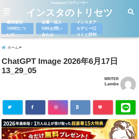
Instagramプロデューサー
インスタのトリセツ
menu
株式会社
企業・法人
インスタア
YARDにつ
SNSお問い
カデミー口
いて
合わせ
コミと評判
ホーム
ChatGPT Image 2026年6月17日
13_29_05
WRITER
Lambe