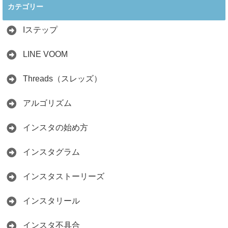
カテゴリー
人の料理研究家が
かからず学ぶ方法
教える3つのポイ
2026.04.01
ント
Iステップ
2026.05.15
LINE VOOM
Threads（スレッズ）
アルゴリズム
インスタの始め方
インスタグラム
インスタストーリーズ
インスタリール
インスタ不具合