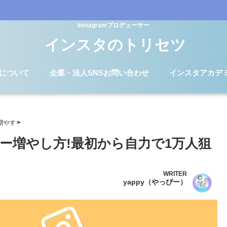
Instagramプロデューサー
インスタのトリセツ
Dについて
企業・法人SNSお問い合わせ
インスタアカデ
増やす
ー増やし方!最初から自力で1万人狙
WRITER
yappy（やっぴー）