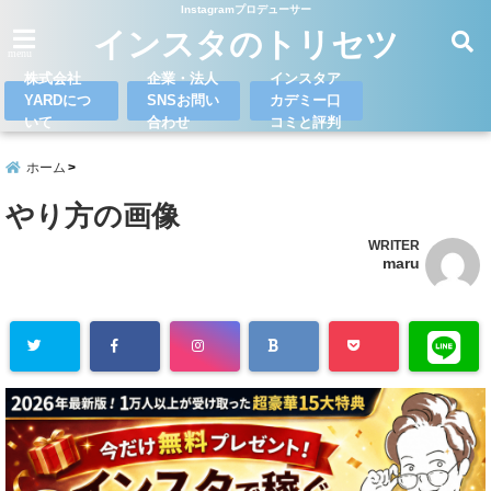
Instagramプロデューサー
インスタのトリセツ
menu
株式会社
企業・法人
インスタア
YARDにつ
SNSお問い
カデミー口
いて
合わせ
コミと評判
ホーム
やり方の画像
WRITER
maru