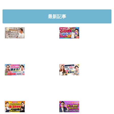
最新記事
【正直に話しま
【初心者向け】イ
す】誰にも聞かれ
ンスタ投稿の作り
たくなかった、僕
方！Canvaなら30
のいちばん恥ずか
分でおしゃれに完
しい話
成
2024.04.30
2026.08.05
インスタ・グルメ
ハンドメイドのイ
アカウント2026年
ンスタ集客術！
版の稼ぎ方！案件
1200人→3.8万人
5種や撮影許可の
の作家に学ぶ7つ
取り方まで7万人
の実践法