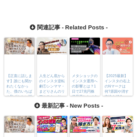
関連記事 -
Related Posts
-
【正直に話しま
人生どん底から
メタショックの
【2025最新】
す】誰にも聞か
のインスタ逆転
インスタ運用へ
インスタの右上
れたくなかっ
劇①シンママ・
の影響とは？1
のNマークは
た、僕のいちば
まどりさんのリ
日で27兆円株
何?原因や消す
ん恥ずかしい話
アルストーリー
価暴落したメタ
方法を紹介
ショックを徹底
最新記事 -
New Posts
-
考察！