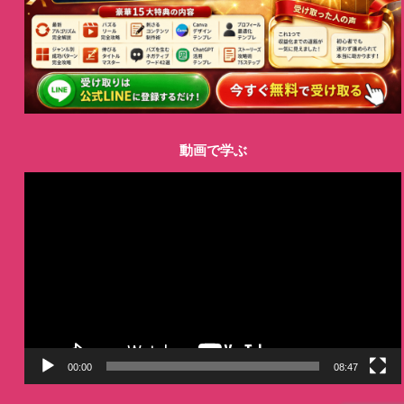
動画で学ぶ
動
画
プ
レ
ー
ヤ
ー
00:00
08:47