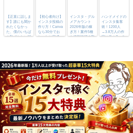
【正直に話しま
【初心者向け】
インスタ・グル
ハンドメイドの
す】誰にも聞か
インスタ投稿の
メアカウント
インスタ集客
れたくなかっ
作り方！Canva
2026年版の稼
術！1200人
た、僕のいちば
なら30分でお
ぎ方！案件5種
→3.8万人の作
ん恥ずかしい話
しゃれに完成
や撮影許可の取
家に学ぶ7つの
り方まで7万人
実践法
フォロワーが徹
底解説