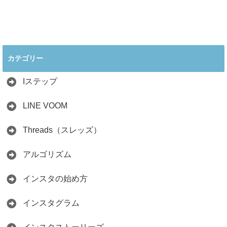
フォロワーが徹底
2026.05.28
解説
2026.06.21
2026年インスタ料
インスタ在宅ワー
理アカウントで稼
クの怪しい勧誘の
ぐ最新戦略！26万
見分け方！詐欺に
カテゴリー
人の料理研究家が
かからず学ぶ方法
教える3つのポイ
2026.04.01
ント
Iステップ
2026.05.15
LINE VOOM
Threads（スレッズ）
アルゴリズム
インスタの始め方
インスタグラム