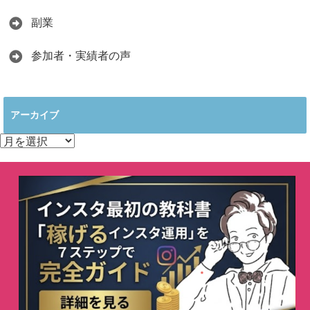
副業
参加者・実績者の声
アーカイブ
ア
ー
カ
イ
ブ