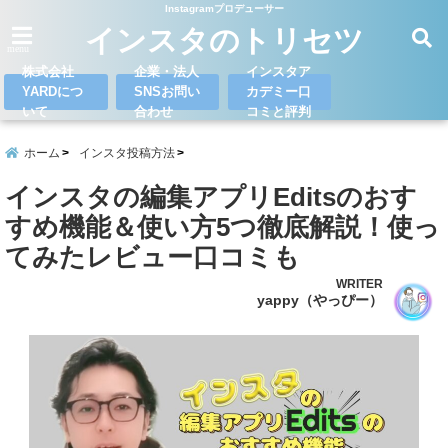
Instagramプロデューサー
インスタのトリセツ
menu
株式会社
企業・法人
インスタア
YARDにつ
SNSお問い
カデミー口
いて
合わせ
コミと評判
ホーム
インスタ投稿方法
インスタの編集アプリEditsのおす
すめ機能＆使い方5つ徹底解説！使っ
てみたレビュー口コミも
WRITER
yappy（やっぴー）