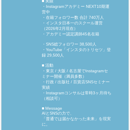
■ 実績
・Instagramアカデミー NEXT10期運
営中
・在籍フォロワー数 合計 740万人
・インスタ日本一のスクール運営
（2026年2月現在）
・アカデミー認定講師45名在籍
・SNS総フォロワー 38,500人
・YouTube「インスタのトリセツ」登
録 29,500人
■ 活動
・東京 / 大阪 / 名古屋でInstagramセ
ミナー開催（満員多数）
・行政 / 出版社 / 百貨店SNSセミナー
実績
・Instagramコンサルは常時3ヶ月待ち
（相談可）
■ Message
AIとSNSの力で、
「普通では届かなかった未来」を現実
に。