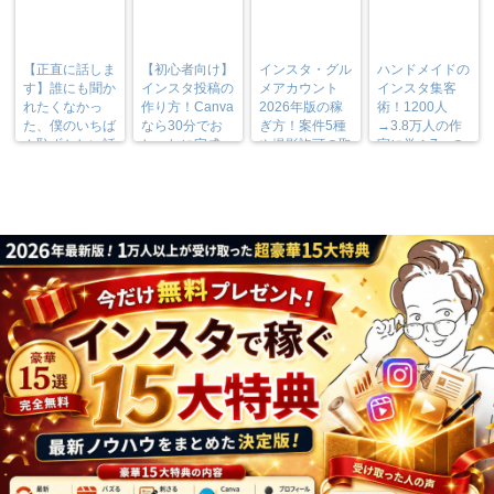
【正直に話しま
【初心者向け】
インスタ・グル
ハンドメイドの
す】誰にも聞か
インスタ投稿の
メアカウント
インスタ集客
れたくなかっ
作り方！Canva
2026年版の稼
術！1200人
た、僕のいちば
なら30分でお
ぎ方！案件5種
→3.8万人の作
ん恥ずかしい話
しゃれに完成
や撮影許可の取
家に学ぶ7つの
り方まで7万人
実践法
フォロワーが徹
底解説