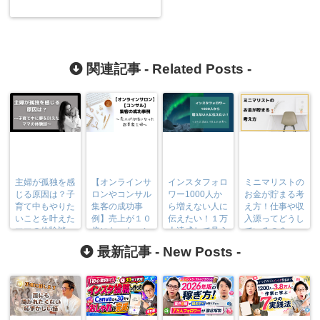
関連記事 -
Related Posts
-
主婦が孤独を感
【オンラインサ
インスタフォロ
ミニマリストの
じる原因は？子
ロンやコンサル
ワー1000人か
お金が貯まる考
育て中もやりた
集客の成功事
ら増えない人に
え方！仕事や収
いことを叶えた
例】売上が１０
伝えたい！１万
入源ってどうし
ママの体験談
倍になったハン
人達成して見え
ているの？
ドメイドコーチ
た世界
最新記事 -
New Posts
-
の主婦