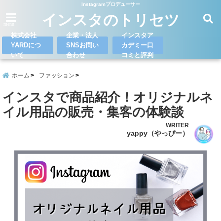
Instagramプロデューサー
インスタのトリセツ
menu
株式会社
企業・法人
インスタア
YARDにつ
SNSお問い
カデミー口
いて
合わせ
コミと評判
ホーム
ファッション
インスタで商品紹介！オリジナルネ
イル用品の販売・集客の体験談
WRITER
yappy（やっぴー）