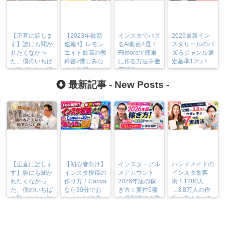
【正直に話しま
【2023年最新
インスタでバズ
2025最新イン
す】誰にも聞か
速報!!】レモン
るAI動画4選！
スタリールのバ
れたくなかっ
エイト最高の教
Filmoraで簡単
ズるジャンル選
た、僕のいちば
科書♪惜しみな
に作る方法を徹
定基準13つ！
ん恥ずかしい話
く大公開！
底解説！
最新記事 -
New Posts
-
【正直に話しま
【初心者向け】
インスタ・グル
ハンドメイドの
す】誰にも聞か
インスタ投稿の
メアカウント
インスタ集客
れたくなかっ
作り方！Canva
2026年版の稼
術！1200人
た、僕のいちば
なら30分でお
ぎ方！案件5種
→3.8万人の作
ん恥ずかしい話
しゃれに完成
や撮影許可の取
家に学ぶ7つの
り方まで7万人
実践法
フォロワーが徹
底解説