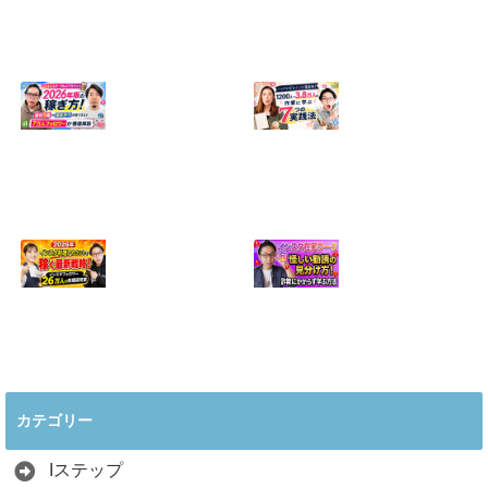
【正直に話しま
【初心者向け】イ
す】誰にも聞かれ
ンスタ投稿の作り
たくなかった、僕
方！Canvaなら30
のいちばん恥ずか
分でおしゃれに完
しい話
成
2024.04.30
2026.08.05
インスタ・グルメ
ハンドメイドのイ
アカウント2026年
ンスタ集客術！
版の稼ぎ方！案件
1200人→3.8万人
5種や撮影許可の
の作家に学ぶ7つ
取り方まで7万人
の実践法
フォロワーが徹底
2026.05.28
解説
2026.06.21
2026年インスタ料
インスタ在宅ワー
理アカウントで稼
クの怪しい勧誘の
ぐ最新戦略！26万
見分け方！詐欺に
カテゴリー
人の料理研究家が
かからず学ぶ方法
教える3つのポイ
2026.04.01
ント
Iステップ
2026.05.15