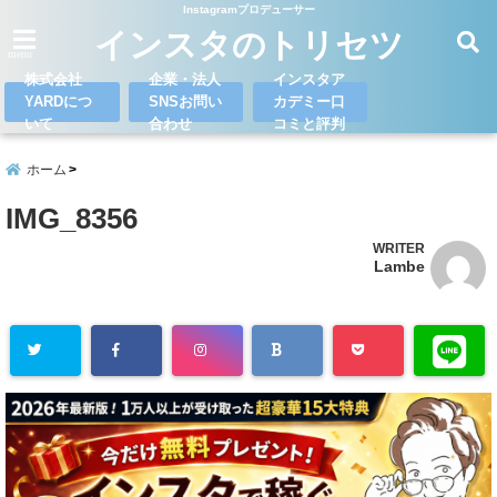
Instagramプロデューサー
インスタのトリセツ
menu
株式会社
企業・法人
インスタア
YARDにつ
SNSお問い
カデミー口
いて
合わせ
コミと評判
ホーム
IMG_8356
WRITER
Lambe