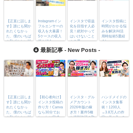
【正直に話しま
Instagramイン
インスタで収益
インスタ投稿に
す】誰にも聞か
フルエンサーの
化を目指す人必
時間がかかる悩
れたくなかっ
収入を大暴露！
見！絶対やって
みを解決!AI活
た、僕のいちば
5ケースの収入
はいけないこと
用時短術5選紹
ん恥ずかしい話
源を紹介
１０選
介!
最新記事 -
New Posts
-
【正直に話しま
【初心者向け】
インスタ・グル
ハンドメイドの
す】誰にも聞か
インスタ投稿の
メアカウント
インスタ集客
れたくなかっ
作り方！Canva
2026年版の稼
術！1200人
た、僕のいちば
なら30分でお
ぎ方！案件5種
→3.8万人の作
ん恥ずかしい話
しゃれに完成
や撮影許可の取
家に学ぶ7つの
り方まで7万人
実践法
フォロワーが徹
底解説