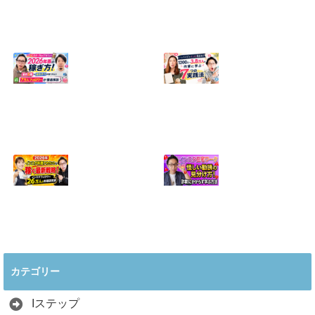
【正直に話しま
【初心者向け】イ
す】誰にも聞かれ
ンスタ投稿の作り
たくなかった、僕
方！Canvaなら30
のいちばん恥ずか
分でおしゃれに完
しい話
成
2024.04.30
2026.08.05
インスタ・グルメ
ハンドメイドのイ
アカウント2026年
ンスタ集客術！
版の稼ぎ方！案件
1200人→3.8万人
5種や撮影許可の
の作家に学ぶ7つ
取り方まで7万人
の実践法
フォロワーが徹底
2026.05.28
解説
2026.06.21
2026年インスタ料
インスタ在宅ワー
理アカウントで稼
クの怪しい勧誘の
ぐ最新戦略！26万
見分け方！詐欺に
カテゴリー
人の料理研究家が
かからず学ぶ方法
教える3つのポイ
2026.04.01
ント
Iステップ
2026.05.15