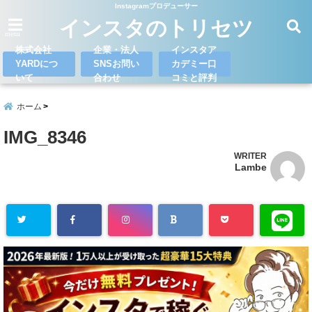
Instagramプロデューサー
インスタのトリセツ
menu
株式会社
企業・法人
インスタア
YARDにつ
SNSお問い
カデミー口
いて
合わせ
コミと評判
ホーム
IMG_8346
WRITER
Lambe