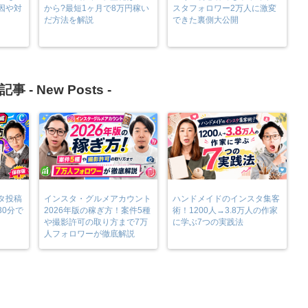
因や対
から?最短1ヶ月で8万円稼い
スタフォロワー2万人に激変
だ方法を解説
できた裏側大公開
記事 -
New Posts
-
タ投稿
インスタ・グルメアカウント
ハンドメイドのインスタ集客
30分で
2026年版の稼ぎ方！案件5種
術！1200人→3.8万人の作家
や撮影許可の取り方まで7万
に学ぶ7つの実践法
人フォロワーが徹底解説