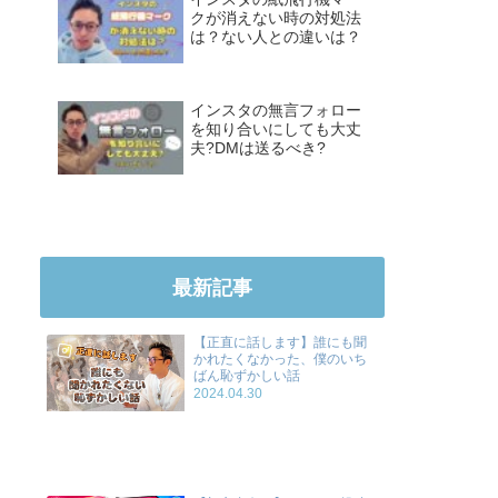
クが消えない時の対処法
は？ない人との違いは？
インスタの無言フォロー
を知り合いにしても大丈
夫?DMは送るべき?
最新記事
【正直に話します】誰にも聞
かれたくなかった、僕のいち
ばん恥ずかしい話
2024.04.30