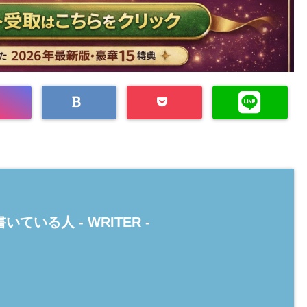
いている人 -
WRITER
-