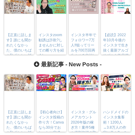
【正直に話しま
インスタzoom
インスタ半年で
【必読】2022
す】誰にも聞か
勧誘は詐欺?し
フォロワー7万
年10月今後の
れたくなかっ
ませんかに対し
人‼︎狙ってリー
インスタで生き
た、僕のいちば
ての断り方を紹
ルを700万回再
抜く最新アルゴ
ん恥ずかしい話
介!
生させる方法!
リズムを徹底網
羅！
最新記事 -
New Posts
-
【正直に話しま
【初心者向け】
インスタ・グル
ハンドメイドの
す】誰にも聞か
インスタ投稿の
メアカウント
インスタ集客
れたくなかっ
作り方！Canva
2026年版の稼
術！1200人
た、僕のいちば
なら30分でお
ぎ方！案件5種
→3.8万人の作
ん恥ずかしい話
しゃれに完成
や撮影許可の取
家に学ぶ7つの