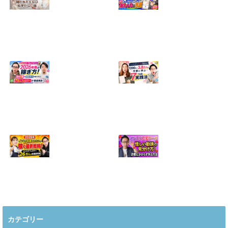
【正直に話しま
【初心者向け】イ
す】誰にも聞かれ
ンスタ投稿の作り
たくなかった、僕
方！Canvaなら30
のいちばん恥ずか
分でおしゃれに完
しい話
成
2024.04.30
2026.08.05
インスタ・グルメ
ハンドメイドのイ
アカウント2026年
ンスタ集客術！
版の稼ぎ方！案件
1200人→3.8万人
5種や撮影許可の
の作家に学ぶ7つ
取り方まで7万人
の実践法
フォロワーが徹底
2026.05.28
解説
2026.06.21
2026年インスタ料
インスタ在宅ワー
理アカウントで稼
クの怪しい勧誘の
ぐ最新戦略！26万
見分け方！詐欺に
カテゴリー
人の料理研究家が
かからず学ぶ方法
教える3つのポイ
2026.04.01