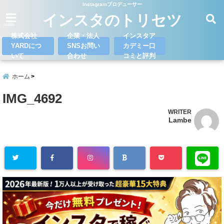
Instagramプロデューサー
インスタのトリセツ
menu
株式会社
企業・法人
インスタア
YARDにつ
SNSお問い
カデミー口
いて
合わせ
コミと評判
ホーム
IMG_4692
WRITER
Lambe