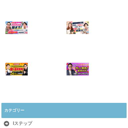
【正直に話しま
【初心者向け】イ
す】誰にも聞かれ
ンスタ投稿の作り
たくなかった、僕
方！Canvaなら30
のいちばん恥ずか
分でおしゃれに完
しい話
成
2024.04.30
2026.08.05
インスタ・グルメ
ハンドメイドのイ
アカウント2026年
ンスタ集客術！
版の稼ぎ方！案件
1200人→3.8万人
5種や撮影許可の
の作家に学ぶ7つ
取り方まで7万人
の実践法
フォロワーが徹底
2026.05.28
解説
2026.06.21
2026年インスタ料
インスタ在宅ワー
理アカウントで稼
クの怪しい勧誘の
ぐ最新戦略！26万
見分け方！詐欺に
カテゴリー
人の料理研究家が
かからず学ぶ方法
教える3つのポイ
2026.04.01
ント
Iステップ
2026.05.15