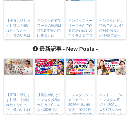
【正直に話しま
インスタの在宅
インスタストー
インスタにピン
す】誰にも聞か
ワークの勧誘は
リーズをAIで作
留めできない時
れたくなかっ
詐欺⁉︎ 本物との
る方法step3つ!
の対処法まと
た、僕のいちば
比較まとめ!
すぐ使えるプロ
め!解除方法も
ん恥ずかしい話
ンプトも紹介！
紹介!
最新記事 -
New Posts
-
【正直に話しま
【初心者向け】
インスタ・グル
ハンドメイドの
す】誰にも聞か
インスタ投稿の
メアカウント
インスタ集客
れたくなかっ
作り方！Canva
2026年版の稼
術！1200人
た、僕のいちば
なら30分でお
ぎ方！案件5種
→3.8万人の作
ん恥ずかしい話
しゃれに完成
や撮影許可の取
家に学ぶ7つの
り方まで7万人
実践法
フォロワーが徹
底解説